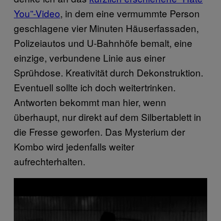
You”-Video
, in dem eine vermummte Person
geschlagene vier Minuten Häuserfassaden,
Polizeiautos und U-Bahnhöfe bemalt, eine
einzige, verbundene Linie aus einer
Sprühdose. Kreativität durch Dekonstruktion.
Eventuell sollte ich doch weitertrinken.
Antworten bekommt man hier, wenn
überhaupt, nur direkt auf dem Silbertablett in
die Fresse geworfen. Das Mysterium der
Kombo wird jedenfalls weiter
aufrechterhalten.
P
l
a
y
v
i