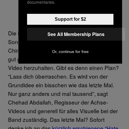
documentaries.
Support for $2
Die Millionenmetropole, inzwischen zur
See All Membership Plans
Sonderverwaltungszone der Volksrepublik
China mutiert, scheint dem Kollektiv gerade
Or, continue for free
gut genug, um als Kulisse für ihr neuestes
Video herzuhalten. Gibt es denn einen Plan?
“Lass dich überraschen. Es wird von der
Grundidee ein bisschen wie das letzte Mal.
Nur ganz anders und mal tausend”, sagt
Chehad Abdallah, Regisseur der Achse-
Videos und generell für alles Visuelle bei der
Band zuständig. Das letzte Mal? Sofort
denke ich an das
kürzlich erschienene “Hate