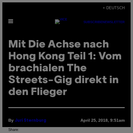
Skip
+ DEUTSCH
to
Open
content
SUBSCRIBE
NEWSLETTER
Menu
Mit Die Achse nach
Hong Kong Teil 1: Vom
brachialen The
Streets-Gig direkt in
den Flieger
By
April 25, 2018, 9:51am
Juri Sternburg
Share: