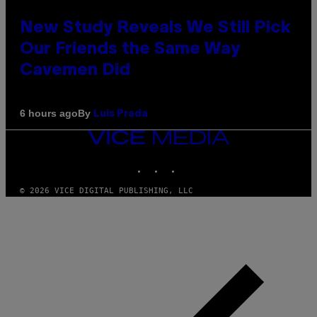
New Study Reveals We Still Pick
Our Friends the Same Way
Cavemen Did
By
6 hours ago
Luis Prada
VICE
MEDIA
INSTAGRAM
TIKTOK
YOUTUBE
© 2026 VICE DIGITAL PUBLISHING, LLC