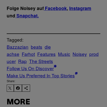
Folge Noisey auf
Facebook
,
Instagram
und
Snapchat.
Tagged:
Bazzazian
beats
die
achse
Farhot
Features
Music
Noisey
prod
ucer
Rap
The Streets
Follow Us On Discover
Make Us Preferred In Top Stories
Share:
MORE