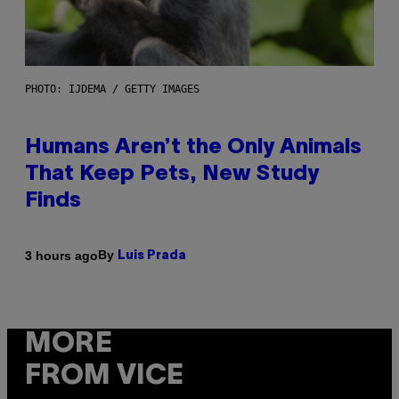
PHOTO: IJDEMA / GETTY IMAGES
Humans Aren’t the Only Animals
That Keep Pets, New Study
Finds
By
3 hours ago
Luis Prada
MORE
FROM VICE