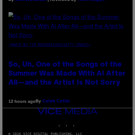
(PHOTO BY TIM MOSENFELDER/GETTY IMAGES)
So, Uh, One of the Songs of the
Summer Was Made With AI After
All—and the Artist Is Not Sorry
By
12 hours ago
Caleb Catlin
VICE
MEDIA
INSTAGRAM
TIKTOK
YOUTUBE
© 2026 VICE DIGITAL PUBLISHING, LLC