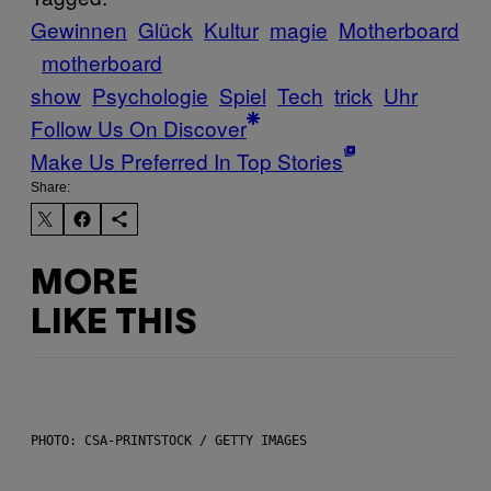
Gewinnen
Glück
Kultur
magie
Motherboard
motherboard
show
Psychologie
Spiel
Tech
trick
Uhr
Follow Us On Discover
Make Us Preferred In Top Stories
Share:
MORE
LIKE THIS
PHOTO: CSA-PRINTSTOCK / GETTY IMAGES