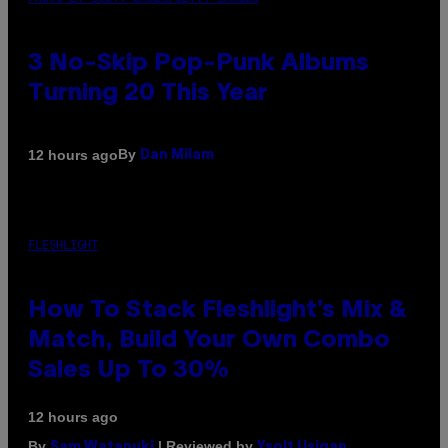
3 No-Skip Pop-Punk Albums
Turning 20 This Year
By
12 hours ago
Dan Milam
FLESHLIGHT
How To Stack Fleshlight’s Mix &
Match, Build Your Own Combo
Sales Up To 30%
12 hours ago
By
| Reviewed by
Sam Watanuki
Ysolt Usigan