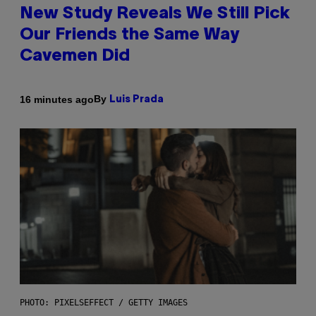
New Study Reveals We Still Pick
Our Friends the Same Way
Cavemen Did
By
16 minutes ago
Luis Prada
PHOTO: PIXELSEFFECT / GETTY IMAGES