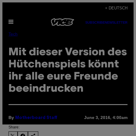
Skip
+ DEUTSCH
to
Open
content
SUBSCRIBE
NEWSLETTER
Menu
Tech
Mit dieser Version des
Hütchenspiels könnt
ihr alle eure Freunde
beeindrucken
By
June 3, 2016, 4:00am
Motherboard Staff
Share: