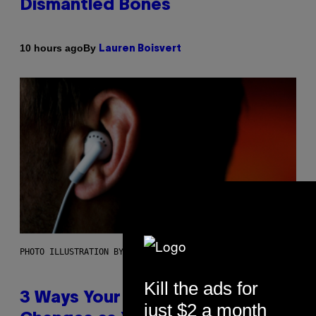
Dismantled Bones
By
10 hours ago
Lauren Boisvert
PHOTO ILLUSTRATION BY IAN WALDIE/GETTY IMAGES
Kill the ads for
3 Ways Your Music Taste
just $2 a month