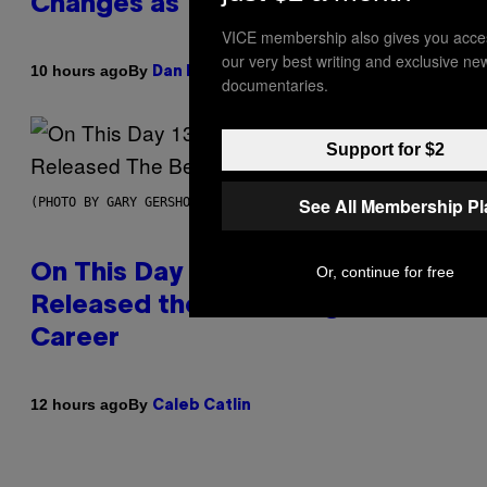
Changes as You Get Older
VICE membership also gives you acce
our very best writing and exclusive ne
By
10 hours ago
Dan Milam
documentaries.
Support for $2
See All Membership P
(PHOTO BY GARY GERSHOFF/WIREIMAGE)
On This Day 13 Years Ago, Drake
Or, continue for free
Released the Best Song of His
Career
By
12 hours ago
Caleb Catlin