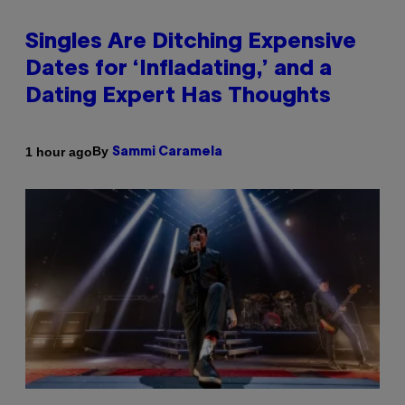
Singles Are Ditching Expensive
Dates for ‘Infladating,’ and a
Dating Expert Has Thoughts
By
1 hour ago
Sammi Caramela