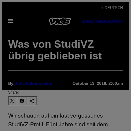
Skip
+ DEUTSCH
to
Open
content
SUBSCRIBE
NEWSLETTER
Menu
Was von StudiVZ
übrig geblieben ist
By
Sofia Faltenbacher
October 13, 2016, 2:00am
Share:
Wir schauen auf ein fast vergessenes
StudiVZ-Profil. Fünf Jahre sind seit dem