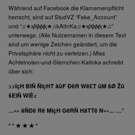
Während auf Facebook die Klarnamenpflicht
herrscht, sind auf StudVZ “Fake_Account”
und “♫★ҳ̸Ҳ̸̸ҳ̸̸ҳ̸̸ҳ★♫kAtInKa♫★ҳ̸Ҳ̸̸ҳ̸̸ҳ̸̸ҳ★♫”
unterwegs. (Alle Nutzernamen in diesem Text
sind um wenige Zeichen geändert, um die
Privatsphäre nicht zu verletzen.) Miss
Achtelnoten-und-Sternchen-Katinka schreibt
über sich:
>>ïçH BïÑ ÑïçHT ãûF ÐëR Wë£T ûM šØ Žû
šEïÑ WïÈ<
…•» ãÑÐë Rë MïçH GëRÑ HãTTë N«•… …°
* * ★ ★ ★ *