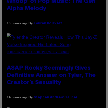
Whoop’ of Pop Music: The Gen
Alpha Melody
By
13 hours ago
Lauren Boisvert
PHOTO BY MONICA SCHIPPER/GETTY IMAGES
ASAP Rocky Seemingly Gives
Definitive Answer on Tyler, The
Creator’s Sexuality
By
14 hours ago
Stephen Andrew Galiher