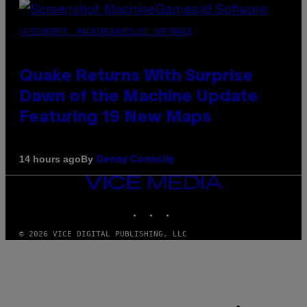
SCREENSHOT: MACHINEGAMES/ID SOFTWARE
Quake Returns With Surprise
Dawn of the Machine Update
Featuring 19 New Maps
By
14 hours ago
Denny Connolly
VICE
MEDIA
INSTAGRAM
TIKTOK
YOUTUBE
© 2026 VICE DIGITAL PUBLISHING, LLC