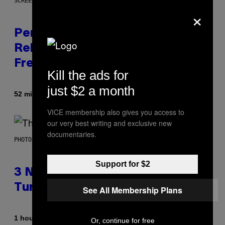
SCREENSHOT: EPIC GAMES
×
Perlica Fortnite Skin Revealed –
Release Date and How to Get It
Free
Kill the ads for
just $2 a month
By
52 minutes ago
Brent Koepp
VICE membership also gives you access to
our very best writing and exclusive new
documentaries.
PHOTO BY BOB BERG/GETTY IMAGES
Support for $2
3 No-Skip Geek Rock Albums
Turning 30 This Year
See All Membership Plans
By
1 hour ago
Dan Milam
Or, continue for free