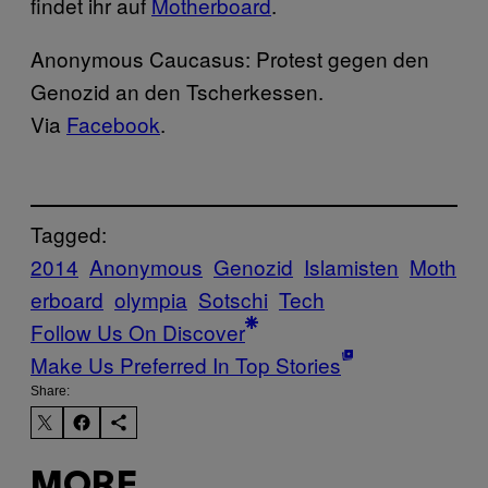
findet ihr auf
Motherboard
.
Anonymous Caucasus: Protest gegen den
Genozid an den Tscherkessen.
Via
Facebook
.
Tagged:
2014
Anonymous
Genozid
Islamisten
Moth
erboard
olympia
Sotschi
Tech
Follow Us On Discover
Make Us Preferred In Top Stories
Share:
MORE