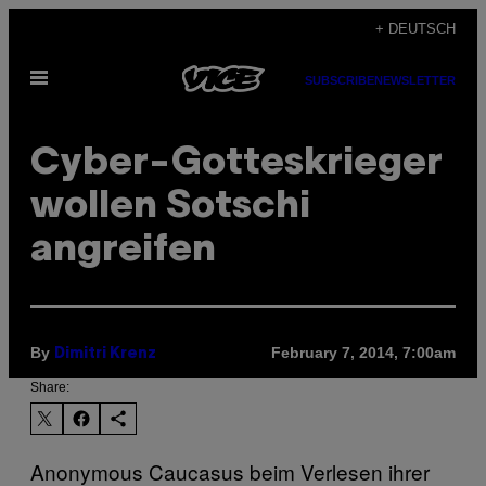
Skip
+ DEUTSCH
to
Open
content
SUBSCRIBE
NEWSLETTER
Menu
Cyber-Gotteskrieger
wollen Sotschi
angreifen
By
February 7, 2014, 7:00am
Dimitri Krenz
Share:
Anonymous Caucasus beim Verlesen ihrer