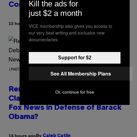
Kill the ads for
Conceded’
just $2 a month
By
13 hours ago
Caleb Catlin
VICE membership also gives you access to
our very best writing and exclusive new
documentaries.
Support for $2
(PHOTO BY TIM MOSENFELDER/GETTY IMAGES)
See All Membership Plans
Remember the Time Jeezy
Or, continue for free
Clapped Back at Bill O’Reilly and
Fox News in Defense of Barack
Obama?
By
14 hours ago
Caleb Catlin