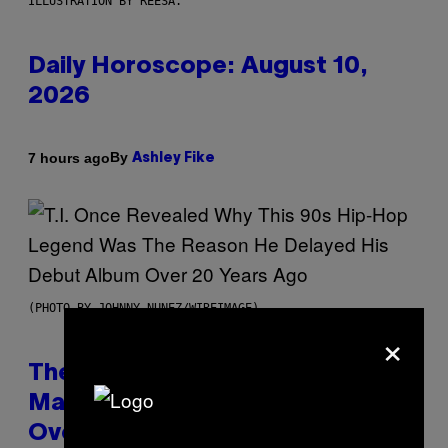
ILLUSTRATION BY REESA.
Daily Horoscope: August 10,
2026
By
7 hours ago
Ashley Fike
(PHOTO BY JOHNNY NUNEZ/WIREIMAGE)
×
The 90s Hip-Hop Legend Who
Made T.I. Delay His Debut Album
Over 20 Years Ago: ‘I Definitely