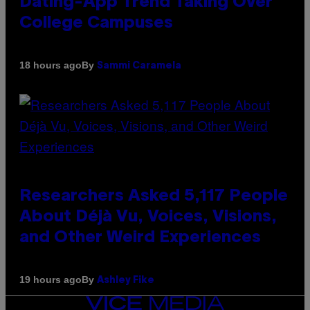
Dating-App Trend Taking Over
College Campuses
By
18 hours ago
Sammi Caramela
Researchers Asked 5,117 People
About Déjà Vu, Voices, Visions,
and Other Weird Experiences
By
19 hours ago
Ashley Fike
VICE