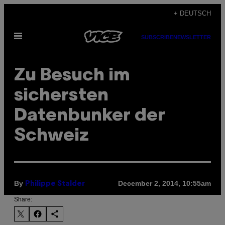
Skip
+ DEUTSCH
to
Open
content
SUBSCRIBE
NEWSLETTER
Menu
Zu Besuch im
sichersten
Datenbunker der
Schweiz
By
December 2, 2014, 10:55am
Philippe Stalder
Share: