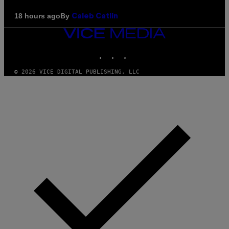
By
18 hours ago
Caleb Catlin
VICE
MEDIA
INSTAGRAM
TIKTOK
YOUTUBE
© 2026 VICE DIGITAL PUBLISHING, LLC