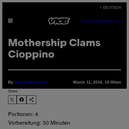
Skip
+ DEUTSCH
to
Open
content
SUBSCRIBE
NEWSLETTER
Menu
Mothership Clams
Cioppino
By
March 11, 2016, 10:00am
Action Bronson
Share:
Portionen: 4
Vorbereitung: 30 Minuten