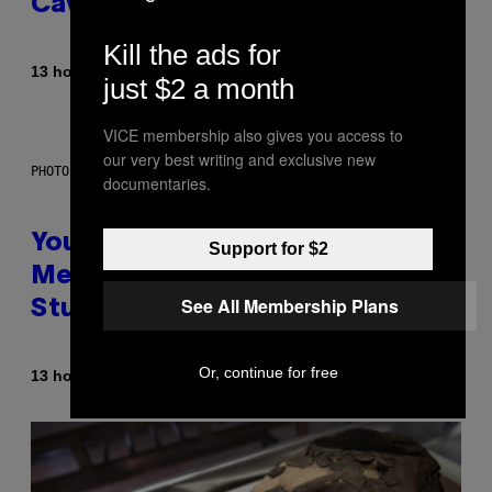
Caves Beneath the Moon
Kill the ads for
By
13 hours ago
Luis Prada
just $2 a month
VICE membership also gives you access to
our very best writing and exclusive new
PHOTO: BATUHAN TOKER / GETTY IMAGES
documentaries.
Your Desk Height Could Be
Support for $2
Messing With Your Brain, New
See All Membership Plans
Study Finds
Or, continue for free
By
13 hours ago
Luis Prada