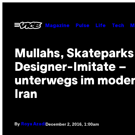
Skip
to
content
Open
Magazine
Pulse
Life
Tech
M
Menu
Mullahs, Skateparks
Designer-Imitate –
unterwegs im mode
Iran
By
December 2, 2016, 1:00am
Roya Azadi