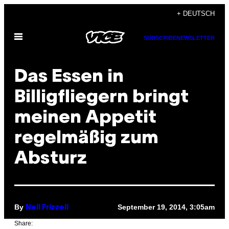
Skip
+ DEUTSCH
to
Open
content
SUBSCRIBE
NEWSLETTER
Menu
Das Essen in
Billigfliegern bringt
meinen Appetit
regelmäßig zum
Absturz
By
September 19, 2014, 3:05am
Nell Frizzell
Share: