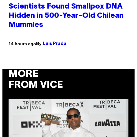
Scientists Found Smallpox DNA
Hidden in 500-Year-Old Chilean
Mummies
By
14 hours ago
Luis Prada
MORE
FROM VICE