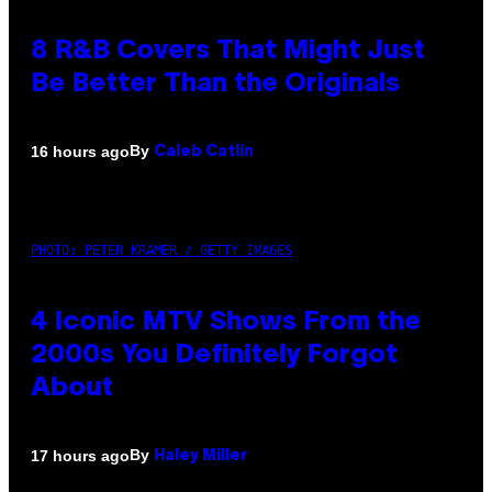
8 R&B Covers That Might Just
Be Better Than the Originals
By
16 hours ago
Caleb Catlin
PHOTO: PETER KRAMER / GETTY IMAGES
4 Iconic MTV Shows From the
2000s You Definitely Forgot
About
By
17 hours ago
Haley Miller