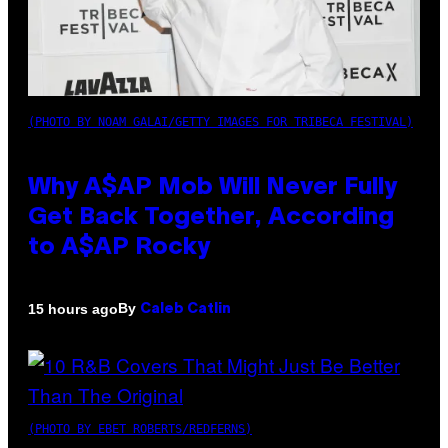
(PHOTO BY NOAM GALAI/GETTY IMAGES FOR TRIBECA FESTIVAL)
Why A$AP Mob Will Never Fully
Get Back Together, According
to A$AP Rocky
By
15 hours ago
Caleb Catlin
(PHOTO BY EBET ROBERTS/REDFERNS)