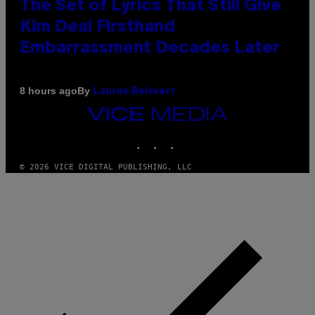
The Set of Lyrics That Still Give
Kim Deal Firsthand
Embarrassment Decades Later
By
8 hours ago
Lauren Boisvert
VICE
MEDIA
INSTAGRAM
TIKTOK
YOUTUBE
© 2026 VICE DIGITAL PUBLISHING, LLC