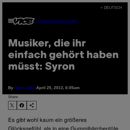
Skip
+ DEUTSCH
to
Open
Subscribe
Newsletter
content
Menu
Musiker, die ihr
einfach gehört haben
müsst: Syron
By
April 25, 2013, 6:05am
Toni Lukic
Share:
Es gibt wohl kaum ein größeres
Glücksgefühl, als in eine Gummibärchentüte