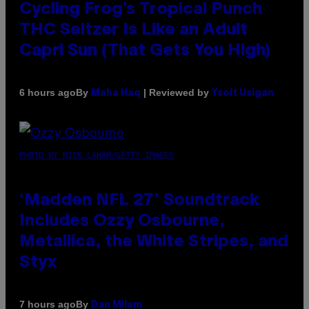
Cycling Frog’s Tropical Punch
THC Seltzer Is Like an Adult
Capri Sun (That Gets You High)
By
| Reviewed by
6 hours ago
Maha Haq
Ysolt Usigan
PHOTO BY NICK LAHAM/GETTY IMAGES
‘Madden NFL 27’ Soundtrack
Includes Ozzy Osbourne,
Metallica, the White Stripes, and
Styx
By
7 hours ago
Dan Milam