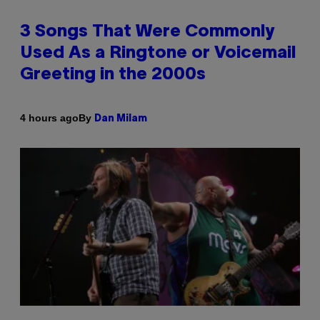
3 Songs That Were Commonly
Used As a Ringtone or Voicemail
Greeting in the 2000s
By
4 hours ago
Dan Milam