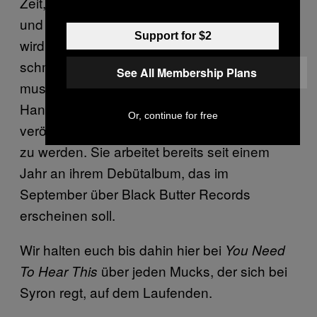
Zeit, in der das meiste schon entdeckt wurde
und vieles einfach wieder neu aufgewärmt
Support for $2
wird. Dass es bei Syron trotzdem so gut
schmeckt, liegt an ihrem immensen,
See All Membership Plans
musikalischen Talent, das einen, trotz der
Handvoll Songs, die sie bisher nur
Or, continue for free
veröffentlicht hat, förmlich anschreit, erkannt
zu werden. Sie arbeitet bereits seit einem
Jahr an ihrem Debütalbum, das im
September über Black Butter Records
erscheinen soll.
Wir halten euch bis dahin hier bei
You Need
über jeden Mucks, der sich bei
To Hear This
Syron regt, auf dem Laufenden.