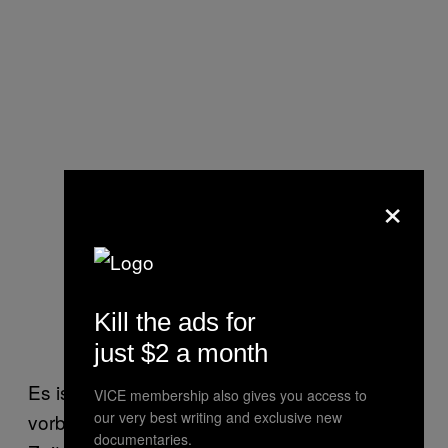
×
Kill the ads for
just $2 a month
Es ist offensichtlich, dass Syron für Großes
VICE membership also gives you access to
our very best writing and exclusive new
vorbestimmt ist. Schließlich leben wir in einer
documentaries.