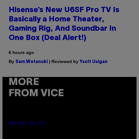
Hisense’s New U6SF Pro TV Is
Basically a Home Theater,
Gaming Rig, And Soundbar In
One Box (Deal Alert!)
6 hours ago
By
| Reviewed by
Sam Watanuki
Ysolt Usigan
MORE
FROM VICE
MAHA HAQ FOR VICE