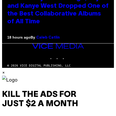
and Kanye West Dropped One of
the Best Collaborative Albums
of All Time
By
18 hours ago
Caleb Catlin
VICE
MEDIA
INSTAGRAM
TIKTOK
YOUTUBE
© 2026 VICE DIGITAL PUBLISHING, LLC
×
KILL THE ADS FOR
JUST $2 A MONTH