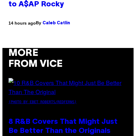
to A$AP Rocky
By
14 hours ago
Caleb Catlin
MORE
FROM VICE
(PHOTO BY EBET ROBERTS/REDFERNS)
8 R&B Covers That Might Just
Be Better Than the Originals