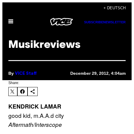
Skip
+ DEUTSCH
to
Open
content
SUBSCRIBE
NEWSLETTER
Menu
Musikreviews
By
December 29, 2012, 4:04am
VICE Staff
Share:
KENDRICK LAMAR
good kid, m.A.A.d city
Aftermath/Interscope