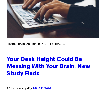
PHOTO: BATUHAN TOKER / GETTY IMAGES
Your Desk Height Could Be
Messing With Your Brain, New
Study Finds
By
13 hours ago
Luis Prada