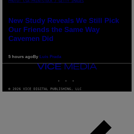
PHOTO: CSA-PRINTSTOCK / GETTY IMAGES
New Study Reveals We Still Pick
Our Friends the Same Way
Cavemen Did
5 hours ago
By
Luis Prada
VICE
MEDIA
INSTAGRAM
TIKTOK
YOUTUBE
© 2026 VICE DIGITAL PUBLISHING, LLC