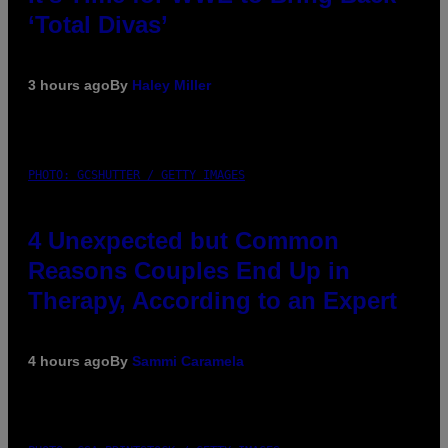
‘Total Divas’
3 hours ago
By
Haley Miller
PHOTO: GCSHUTTER / GETTY IMAGES
4 Unexpected but Common
Reasons Couples End Up in
Therapy, According to an Expert
4 hours ago
By
Sammi Caramela