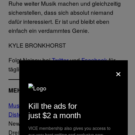
Ruhe weiter Musik machen und gleichzeitig
sicherstellen, dass sich absolut niemand
dafür interessiert. Er ist und bleibt eben
einfach ein verdammtes Genie.
KYLE BRONKHORST
Folgt Noisey bei
Twitter
und
Facebook
für
×
tägliche Updates über eure Lieblingsmusiker.
MEHR VON NOISEY
Musikreviews der Woche mit Motorpsycho,
Kill the ads for
Distel und Cayucas
Kurzzeitinnenminister,
just $2 a month
New Yorker Kunststudentenzirkus und eine
VICE membership also gives you access to
Dreiviertelstunde feinstes Gitarrengewichse.
our very best writing and exclusive new