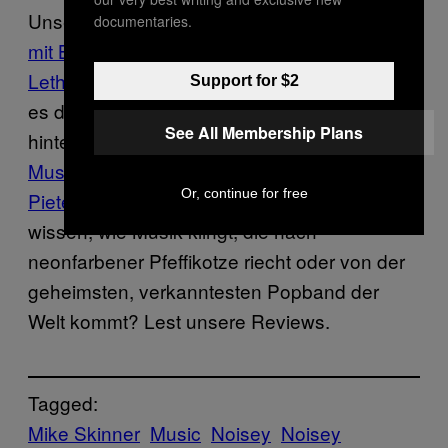
Unsere Reviews.
Musikreviews der Woche
documentaries.
mit Bored Nothing, Parenthetical Girls und
Letherette
Diese “Indie”-Musiker versuchen
Support for $2
es doch immer wieder. Und manchmal
See All Membership Plans
hinterlassen sie sogar Eindruck.
Musikreviews der Woche mit Footprintz,
Or, continue for free
Pieter Nooten und Born Ruffians
Wollt ihr
wissen, wie Musik klingt, die nach
neonfarbener Pfeffikotze riecht oder von der
geheimsten, verkanntesten Popband der
Welt kommt? Lest unsere Reviews.
Tagged:
Mike Skinner
Music
Noisey
Noisey