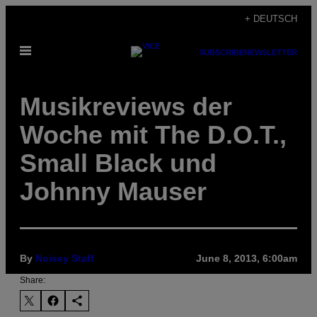
Skip
+ DEUTSCH
to
Open
content
SUBSCRIBE
NEWSLETTER
Menu
Musikreviews der
Woche mit The D.O.T.,
Small Black und
Johnny Mauser
By
Noisey Staff
June 8, 2013, 6:00am
Share: