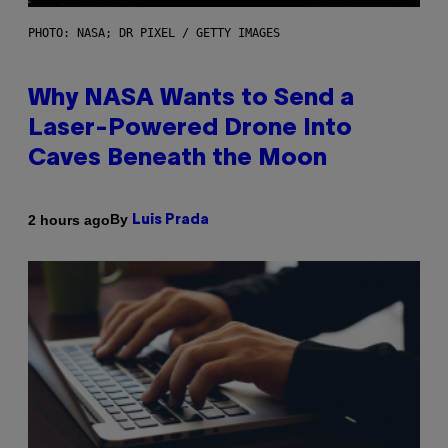
PHOTO: NASA; DR PIXEL / GETTY IMAGES
Why NASA Wants to Send a
Laser-Powered Drone Into
Caves Beneath the Moon
By
2 hours ago
Luis Prada