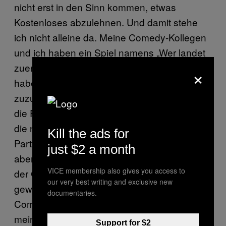
nicht erst in den Sinn kommen, etwas
Kostenloses abzulehnen. Und damit stehe
ich nicht alleine da. Meine Comedy-Kollegen
und ich haben ein Spiel namens „Wer landet
zuerst bei den Anonymen Alkoholikern?” Wir
×
haben alle Angst davor, eine Niederlage
zuzugeben.Wir haben auch alle Angst davor,
die Person zu sein, die nicht mehr klarkommt,
die nicht mehr mithalten kann, die
Kill the ads for
Partystimmung versaut. Irgendwann wird das
just $2 a month
aber nicht mehr zu vermeiden sein. Die Liste
VICE membership also gives you access to
der Comedians, die für Alkoholismus zu alt
our very best writing and exclusive new
geworden sind, ist länger als die Liste der
documentaries.
Comedians, die auftreten wollen. Fast jeder
meiner Kollegen über 35 wurde irgendwann
Support for $2