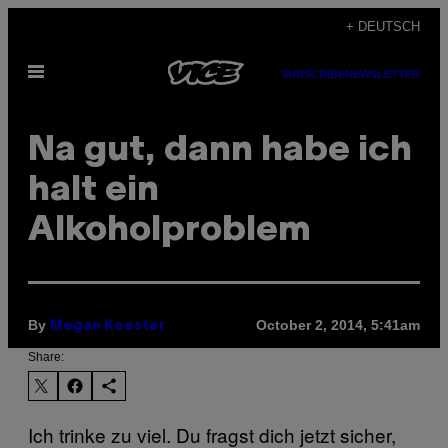
Skip
+ DEUTSCH
to
Open
content
SUBSCRIBE
NEWSLETTER
Menu
Na gut, dann habe ich
halt ein
Alkoholproblem
By
October 2, 2014, 5:41am
Megan Koester
Share:
Ich trinke zu viel. Du fragst dich jetzt sicher,