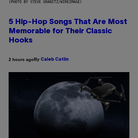
(PHOTO BY STEVE GRANITZ/WIREIMAGE)
5 Hip-Hop Songs That Are Most
Memorable for Their Classic
Hooks
By
2 hours ago
Caleb Catlin