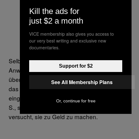
Maximilian S., der sich gerne als
Kill the ads for
Hobbyfotograf betätigte, gestaltete
just $2 a month
eine hochwertig aussehende
VICE membership also gives you access to
Webshop-Seite. Screenshot:
our very best writing and exclusive new
Motherboard
documentaries.
Selbst der verurteilte Maximilian oder sein
Support for $2
Anwalt werden von staatlicher Stelle nicht
über die Versteigerung informiert; denn seit
See All Membership Plans
das Urteil rechtskräftig ist, gehören die
eingezogenen Gegenstände nicht mehr Max
Or, continue for free
S., sondern dem Freistaat Sachsen, der nun
versucht, sie zu Geld zu machen.