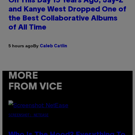
On This Day 15 Years Ago, Jay-Z
and Kanye West Dropped One of
the Best Collaborative Albums
of All Time
By
5 hours ago
Caleb Catlin
MORE
FROM VICE
SCREENSHOT: NETEASE