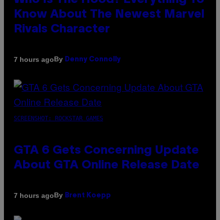
Who Is The Hood? Everything To
Know About The Newest Marvel
Rivals Character
By
7 hours ago
Denny Connolly
SCREENSHOT: ROCKSTAR GAMES
GTA 6 Gets Concerning Update
About GTA Online Release Date
By
7 hours ago
Brent Koepp