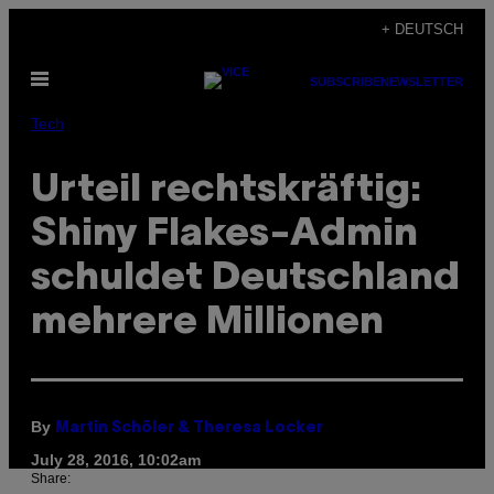
Skip
+ DEUTSCH
to
Open
content
SUBSCRIBE
NEWSLETTER
Menu
Tech
Urteil rechtskräftig:
Shiny Flakes-Admin
schuldet Deutschland
mehrere Millionen
By
Martin Schöler & Theresa Locker
July 28, 2016, 10:02am
Share: