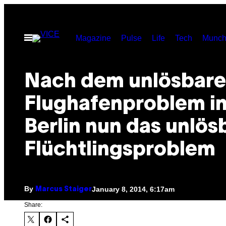
Skip
to
Open
Magazine
Pulse
Life
Tech
Munch
content
Menu
Nach dem unlösbar
Flughafenproblem i
Berlin nun das unlös
Flüchtlingsproblem
By
January 8, 2014, 6:17am
Marcus Staiger
Share: