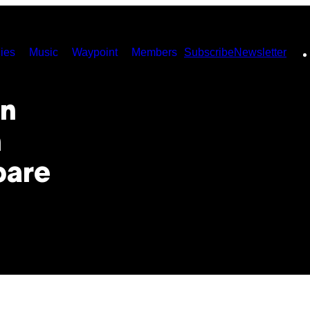
ies
Music
Waypoint
Members
Subscribe
Newsletter
en
n
bare