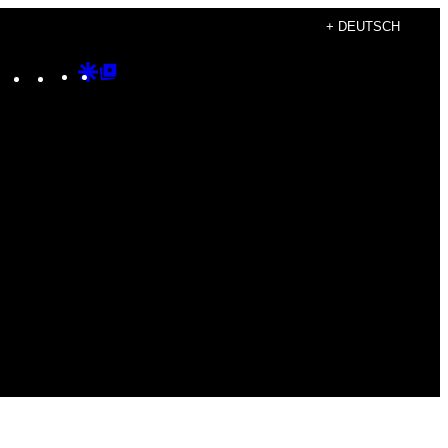
+ DEUTSCH
Instagram
TikTok
YouTube
Google
Google
Discover
Top
Posts