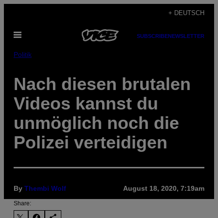
Skip
+ DEUTSCH
to
Open
content
SUBSCRIBE
NEWSLETTER
Menu
Politik
Nach diesen brutalen
Videos kannst du
unmöglich noch die
Polizei verteidigen
By
Thembi Wolf
August 18, 2020, 7:19am
Share: