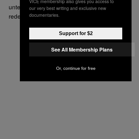
VICE membership also gives you access to
unter den Teppich zu kehren, es klein zu
our very best writing and exclusive new
documentaries.
reden”, zitiert ihn die
.
Süddeutsche
Support for $2
See All Membership Plans
Or, continue for free