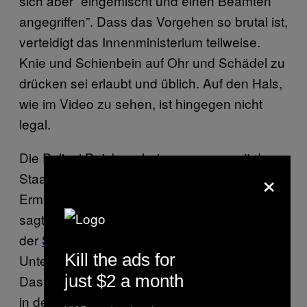
sich aber “eingemischt und einen Beamten
angegriffen”. Dass das Vorgehen so brutal ist,
verteidigt das Innenministerium teilweise.
Knie und Schienbein auf Ohr und Schädel zu
drücken sei erlaubt und üblich. Auf den Hals,
wie im Video zu sehen, ist hingegen nicht
legal.
Die Polizei Duisburg hat zusammen mit der
×
Staatsanwaltschaft Düsseldorf die
Ermittlungen übernommen. Gute Idee? Nein,
sagte der Kriminologe Tobias Singelnstein
der
Süddeutschen Zeitung
und fordert eine
Kill the ads for
Untersuchung durch eine neutrale Instanz.
just $2 a month
Das Problem bei Fehlern und Missbräuchen
in der Polizei sei, “dass versucht wird, es