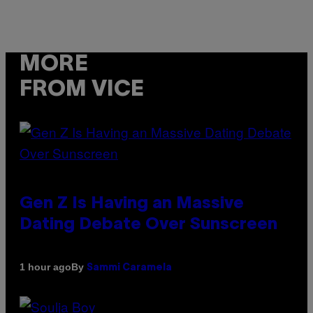
MORE
FROM VICE
Gen Z Is Having an Massive
Dating Debate Over Sunscreen
By
1 hour ago
Sammi Caramela