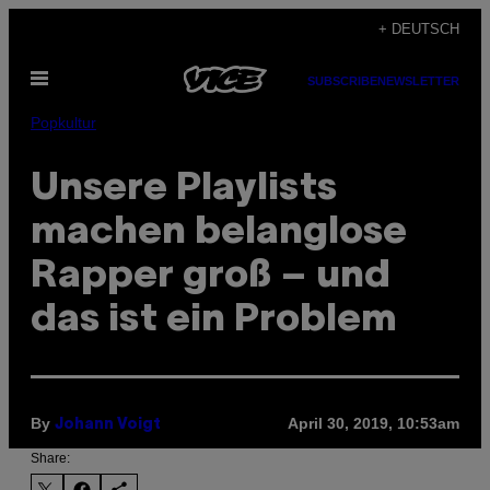
Skip
+ DEUTSCH
to
Open
content
SUBSCRIBE
NEWSLETTER
Menu
Popkultur
Unsere Playlists
machen belanglose
Rapper groß – und
das ist ein Problem
By
April 30, 2019, 10:53am
Johann Voigt
Share: