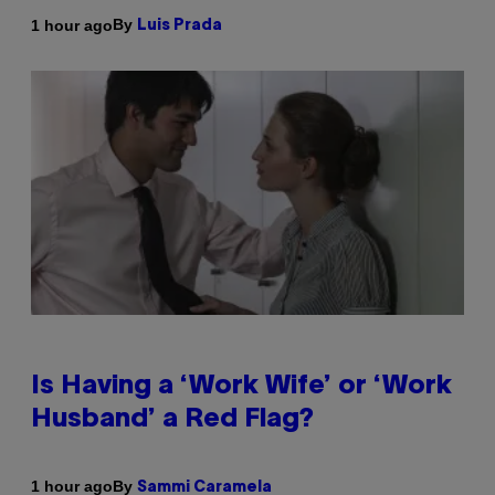
By
1 hour ago
Luis Prada
Is Having a ‘Work Wife’ or ‘Work
Husband’ a Red Flag?
By
1 hour ago
Sammi Caramela