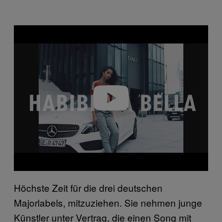
P
l
a
y
v
i
d
e
o
Höchste Zeit für die drei deutschen
Majorlabels, mitzuziehen. Sie nehmen junge
Künstler unter Vertrag, die einen Song mit