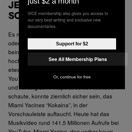
just $2 a month
JEDER KANN ES
VICE membership also gives you access to
SCHAFFEN
our very best writing and exclusive new
documentaries.
Es reichen ein Onlinevertrieb wie Spinup
oder Recordjet, über den jeder seine Song
Support for $2
beinahe kostenlos bei Streamingdiensten
See All Membership Plans
hochladen kann, ein billiges Musikvideo und
etwas Glück mit den Algorithmen bei
YouTube oder Instagram. Wer Ende 2016
Or, continue for free
und Anfang 2017 Rapvideos bei YouTube
schaute, konnte ziemlich sicher sein, das
Miami Yacines “Kokaina”, in der
Vorschauleiste auftaucht. Heute hat das
Musikvideo rund 141,5 Millionen Aufrufe bei
YouTube. Miami Yacine, den vorher kaum