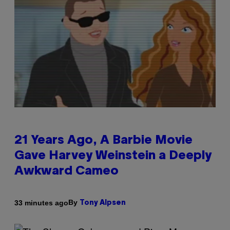
21 Years Ago, A Barbie Movie
Gave Harvey Weinstein a Deeply
Awkward Cameo
By
33 minutes ago
Tony Alpsen