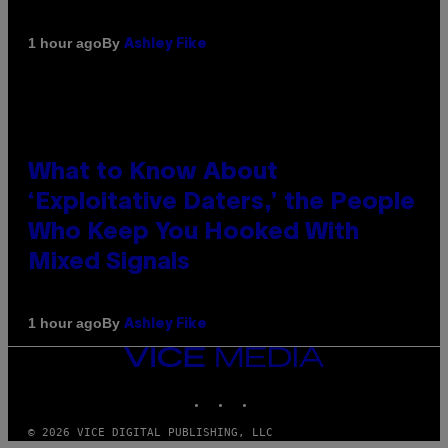
By
1 hour ago
Ashley Fike
What to Know About
‘Exploitative Daters,’ the People
Who Keep You Hooked With
Mixed Signals
By
1 hour ago
Ashley Fike
VICE
MEDIA
INSTAGRAM
TIKTOK
YOUTUBE
© 2026 VICE DIGITAL PUBLISHING, LLC