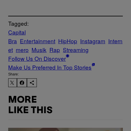
Tagged:
Capital
Bra
Entertainment
HipHop
Instagram
Intern
et
mero
Musik
Rap
Streaming
Follow Us On Discover
Make Us Preferred In Top Stories
Share:
MORE
LIKE THIS