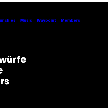
unchies
Music
Waypoint
Members
würfe
e
rs