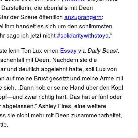
arstellerin, die ebenfalls mit Deen
ar der Szene öffentlich
anzuprangern
:
 Bei ihm handelt es sich um den schlimmsten
 sage ich jetzt nicht
#solidaritywithstoya
.”
tellerin Tori Lux einen
Essay
via
.
Daily Beast
ischenfall mit Deen. Nachdem sie die
ar und deutlich abgelehnt hatte, soll Lux von
nn auf meine Brust gesetzt und meine Arme mit
ie sich. „Dann hob er seine Hand über den Kopf
f—und zwar richtig hart. Das hat er fünf oder
 abgelassen.” Ashley Fires, eine weitere
ass sie nicht mehr mit Deen zusammenarbeitet,
tte.