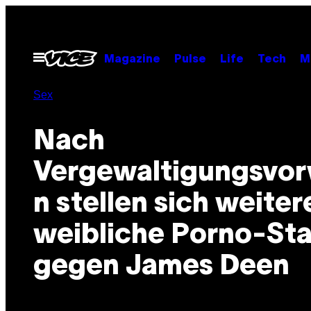
Skip
to
content
Open
Magazine
Pulse
Life
Tech
M
Menu
Sex
Nach
Vergewaltigungsvor
n stellen sich weiter
weibliche Porno-Sta
gegen James Deen