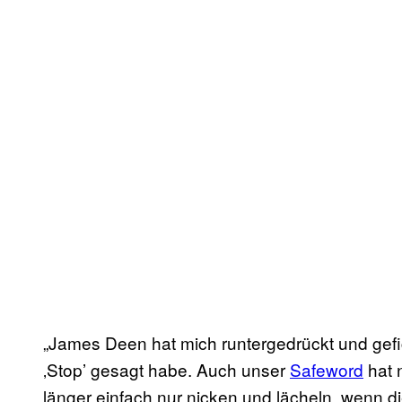
„James Deen hat mich runtergedrückt und gefic
‚Stop’ gesagt habe. Auch unser
Safeword
hat n
länger einfach nur nicken und lächeln, wenn d