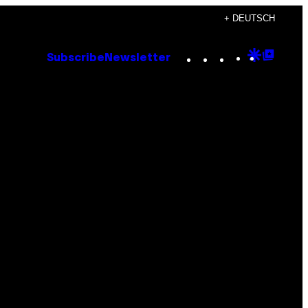
+ DEUTSCH
Instagram
TikTok
YouTube
Google
Goog
Subscribe
Newsletter
Discove
Top
Posts