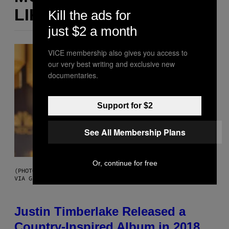
LIKE THIS
Kill the ads for
just $2 a month
VICE membership also gives you access to
our very best writing and exclusive new
documentaries.
Support for $2
See All Membership Plans
Or, continue for free
(PHOTO BY CHRISTOPHER POLK/NBCU PHOTO BANK/NBCUNIVERSAL
VIA GETTY IMAGES)
Justin Timberlake Released a
Country-Inspired Album in 2018