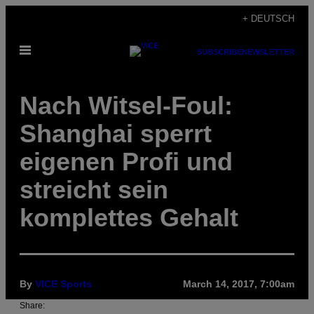
Skip
+ DEUTSCH
to
Open
content
SUBSCRIBE
NEWSLETTER
Menu
Nach Witsel-Foul:
Shanghai sperrt
eigenen Profi und
streicht sein
komplettes Gehalt
By
VICE Sports
March 14, 2017, 7:00am
Share: