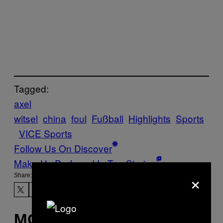
Tagged:
axel
witsel
china
foul
Fußball
Highlights
Sports
VICE Sports
Follow Us On Discover
Make Us Preferred In Top Stories
×
Share:
MORE