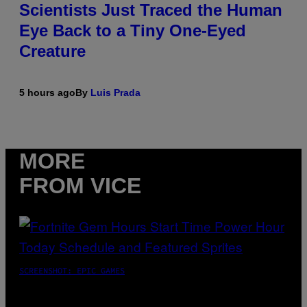
Scientists Just Traced the Human
Eye Back to a Tiny One-Eyed
Creature
5 hours ago
By
Luis Prada
MORE
FROM VICE
SCREENSHOT: EPIC GAMES