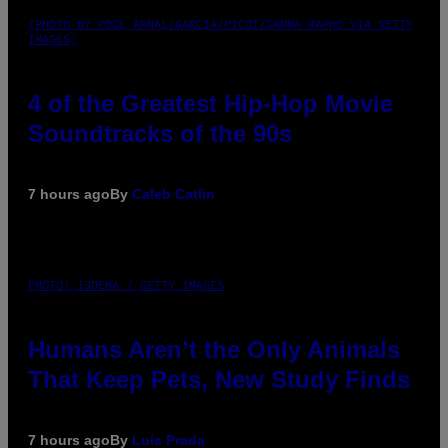
(PHOTO BY POOL ARNAL/GARCIA/PICOT/GAMMA-RAPHO VIA GETTY
IMAGES)
4 of the Greatest Hip-Hop Movie
Soundtracks of the 90s
7 hours ago
By
Caleb Catlin
PHOTO: IJDEMA / GETTY IMAGES
Humans Aren’t the Only Animals
That Keep Pets, New Study Finds
7 hours ago
By
Luis Prada