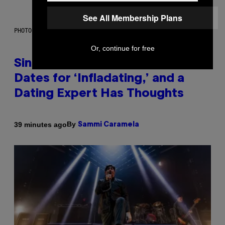
See All Membership Plans
PHOTO: PIXELSEFFECT / GETTY IMAGES
Or, continue for free
Singles Are Ditching Expensive
Dates for ‘Infladating,’ and a
Dating Expert Has Thoughts
By
39 minutes ago
Sammi Caramela