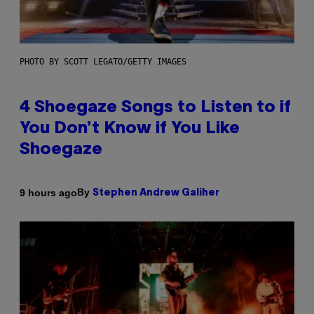
PHOTO BY SCOTT LEGATO/GETTY IMAGES
4 Shoegaze Songs to Listen to if
You Don’t Know if You Like
Shoegaze
By
9 hours ago
Stephen Andrew Galiher