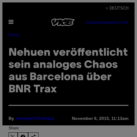
Skip
+ DEUTSCH
to
Open
content
SUBSCRIBE
NEWSLETTER
Menu
Music
Nehuen veröffentlicht
sein analoges Chaos
aus Barcelona über
BNR Trax
By
November 6, 2015, 11:13am
Jemayel Khawaja
Share: