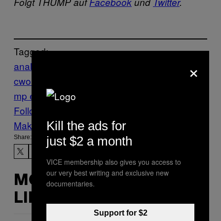
Folgt THUMP auf
Facebook
und
Twitter
.
Tagged:
×
analog
barcleona
BNR
Cardopusher
Classi
cworks
Djedjotronic
Hören
mix
techno
thu
mp exclusive mix
Follow Us On Discover
Kill the ads for
Make Us Preferred In Top Stories
just $2 a month
Share:
VICE membership also gives you access to
our very best writing and exclusive new
MORE
documentaries.
LIKE THIS
Support for $2