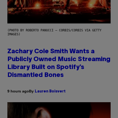
(PHOTO BY ROBERTO PANUCCI – CORBIS/CORBIS VIA GETTY
IMAGES)
Zachary Cole Smith Wants a
Publicly Owned Music Streaming
Library Built on Spotify’s
Dismantled Bones
By
9 hours ago
Lauren Boisvert