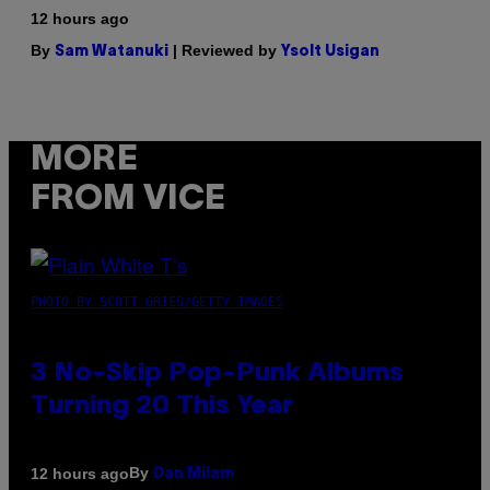
12 hours ago
By
| Reviewed by
Sam Watanuki
Ysolt Usigan
MORE
FROM VICE
PHOTO BY SCOTT GRIES/GETTY IMAGES
3 No-Skip Pop-Punk Albums
Turning 20 This Year
By
12 hours ago
Dan Milam