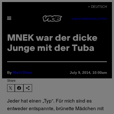
Skip
+ DEUTSCH
to
Open
content
SUBSCRIBE
NEWSLETTER
Menu
MNEK war der dicke
Junge mit der Tuba
By
July 9, 2014, 10:00am
Matt Shea
Share:
Jeder hat einen „Typ“. Für mich sind es
entweder entspannte, brünette Mädchen mit