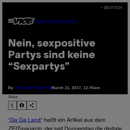
Skip
+ DEUTSCH
to
Open
Subscribe
Newsletter
content
Menu
Nein, sexpositive
Partys sind keine
“Sexpartys”
By
March 21, 2017, 12:45am
Thomas Vorreyer
Share:
“Ga Ga Land
“
heißt ein Artikel aus dem
, der seit Donnerstag die digitale
ZEITmagazin