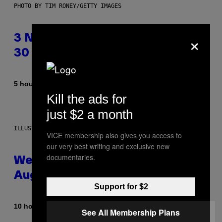
PHOTO BY TIM RONEY/GETTY IMAGES
×
3 No-Skip Pop Albums Turning
30 This Year
By
5 hours ago
Dan Milam
Kill the ads for
just $2 a month
ILLUSTRATION BY REESA
VICE membership also gives you access to
our very best writing and exclusive new
documentaries.
Weekly Horoscope: August 9-
August 15
Support for $2
By
10 hours ago
Ashley Fike
See All Membership Plans