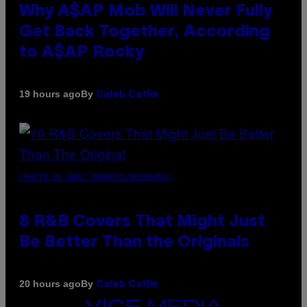
Why A$AP Mob Will Never Fully
Get Back Together, According
to A$AP Rocky
By
19 hours ago
Caleb Catlin
(PHOTO BY EBET ROBERTS/REDFERNS)
8 R&B Covers That Might Just
Be Better Than the Originals
By
20 hours ago
Caleb Catlin
VICE