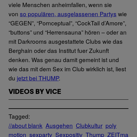
viele Menschen anheimfallen, wenn sie
von
so populären, ausgelassenen Partys
wie
“GEGEN”, “Pornceptual”, “CockTail d’Amore”,
“buttons” und “Herrensauna” hören – oder an
mit Darkrooms ausgestattete Clubs wie das
Berghain oder das Institut fuer Zukunft
denken. Was genau damit gemeint ist und
wie das mit dem Sex im Club wirklich ist, liest
du
jetzt bei THUMP
.
VIDEOS BY VICE
Tagged:
//about blank
Ausgehen
Clubkultur
poly
motion
sexparty
Sexpositiv
Thump
ZEITma