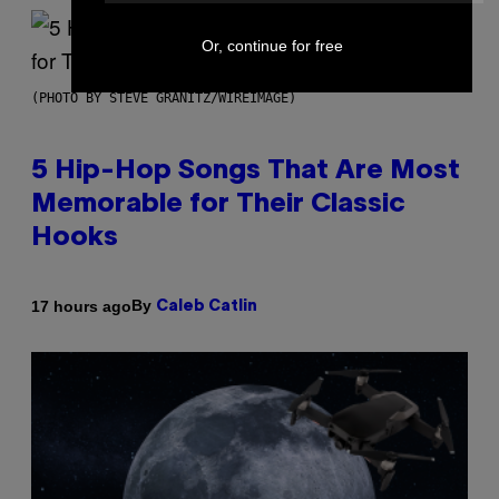
Or, continue for free
(PHOTO BY STEVE GRANITZ/WIREIMAGE)
5 Hip-Hop Songs That Are Most
Memorable for Their Classic
Hooks
By
17 hours ago
Caleb Catlin