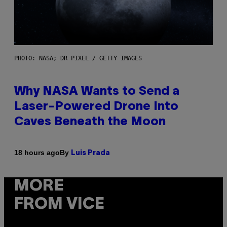
PHOTO: NASA; DR PIXEL / GETTY IMAGES
Why NASA Wants to Send a
Laser-Powered Drone Into
Caves Beneath the Moon
By
18 hours ago
Luis Prada
MORE
FROM VICE