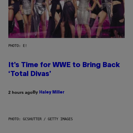
PHOTO: E!
It’s Time for WWE to Bring Back
‘Total Divas’
By
2 hours ago
Haley Miller
PHOTO: GCSHUTTER / GETTY IMAGES