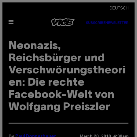
Skip
+ DEUTSCH
to
Open
content
SUBSCRIBE
NEWSLETTER
Menu
Neonazis,
Reichsbürger und
Verschwörungstheori
en: Die rechte
Facebook-Welt von
Wolfgang Preiszler
By
March 20, 2018, 4:30am
Paul Donnerbauer