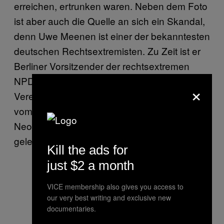
erreichen, ertrunken waren. Neben dem Foto
ist aber auch die Quelle an sich ein Skandal,
denn Uwe Meenen ist einer der bekanntesten
deutschen Rechtsextremisten. Zu Zeit ist er
Berliner Vorsitzender der rechtsextremen
NPD und leitet die
neonazistische
×
Vereinigung
, das bis 2003
Deutsches Kolleg
vom Ex-RAF-Terroristen und späteren
Neonazi und Holocaustleugner
Horst Mahler
geleitet wurde.
Kill the ads for
just $2 a month
VICE membership also gives you access to
our very best writing and exclusive new
documentaries.