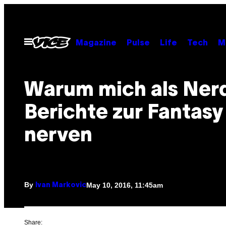
Skip
to
content
Open
Magazine
Pulse
Life
Tech
M
Menu
Warum mich als Nerd
Berichte zur Fantasy
nerven
By
May 10, 2016, 11:45am
Ivan Markovic
Share: