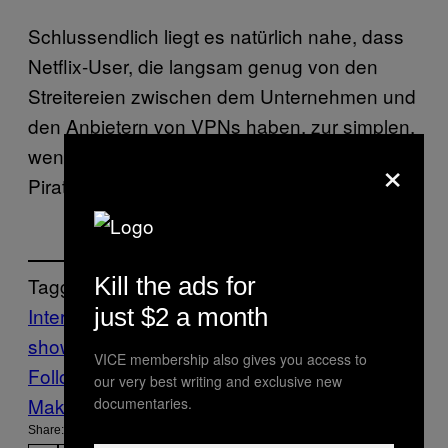
Schlussendlich liegt es natürlich nahe, dass
Netflix-User, die langsam genug von den
Streitereien zwischen dem Unternehmen und
den Anbietern von VPNs haben, zur simplen,
wenn auch ethisch fragwürdigen Lösung der
×
Piraterie greifen.
Kill the ads for
Tagged:
just $2 a month
Internet
Motherboard
motherboard
show
Netflix
Reddit
Streaming
Tech
VPN
VICE membership also gives you access to
Follow Us On Discover
our very best writing and exclusive new
Make Us Preferred In Top Stories
documentaries.
Share: