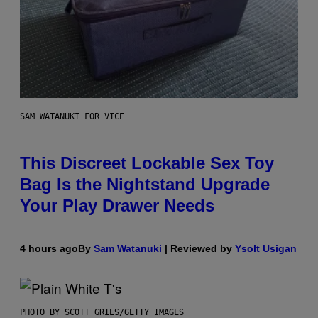
SAM WATANUKI FOR VICE
This Discreet Lockable Sex Toy
Bag Is the Nightstand Upgrade
Your Play Drawer Needs
4 hours ago
By
Sam Watanuki
| Reviewed by
Ysolt Usigan
PHOTO BY SCOTT GRIES/GETTY IMAGES