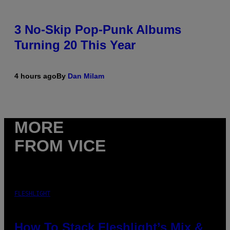
3 No-Skip Pop-Punk Albums
Turning 20 This Year
4 hours ago
By
Dan Milam
MORE
FROM VICE
FLESHLIGHT
How To Stack Fleshlight’s Mix &