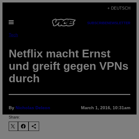
Skip
+ DEUTSCH
to
Open
content
SUBSCRIBE
NEWSLETTER
Menu
Tech
Netflix macht Ernst
und greift gegen VPNs
durch
By
Nicholas Deleon
March 1, 2016, 10:31am
Share: