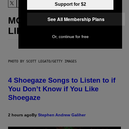
Support for $2
MORE
See All Membership Plans
LIKE THIS
Or, continue for free
PHOTO BY SCOTT LEGATO/GETTY IMAGES
4 Shoegaze Songs to Listen to if
You Don’t Know if You Like
Shoegaze
2 hours ago
By
Stephen Andrew Galiher