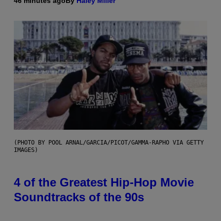
46 minutes ago
By
Haley Miller
(PHOTO BY POOL ARNAL/GARCIA/PICOT/GAMMA-RAPHO VIA GETTY
IMAGES)
4 of the Greatest Hip-Hop Movie
Soundtracks of the 90s