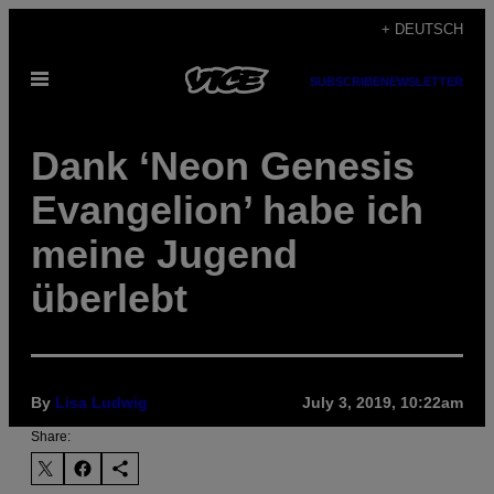
Skip
+ DEUTSCH
to
Open
content
SUBSCRIBE
NEWSLETTER
Menu
Dank ‘Neon Genesis
Evangelion’ habe ich
meine Jugend
überlebt
By
Lisa Ludwig
July 3, 2019, 10:22am
Share: