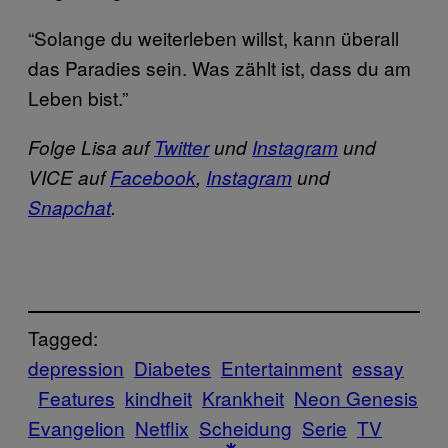
“Solange du weiterleben willst, kann überall
das Paradies sein. Was zählt ist, dass du am
Leben bist.”
Folge Lisa auf
Twitter
und
Instagram
und
VICE auf
Facebook
,
Instagram
und
Snapchat
.
Tagged:
depression
Diabetes
Entertainment
essay
Features
kindheit
Krankheit
Neon Genesis
Evangelion
Netflix
Scheidung
Serie
TV