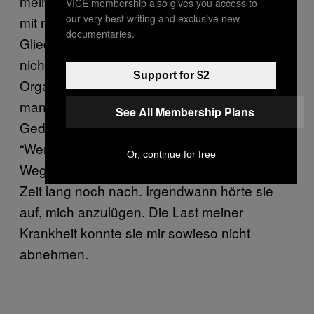
meine Kinderärztin erst ein paar Jahre später
VICE membership also gives you access to
our very best writing and exclusive new
mit mir: Blindheit. Der Verlust von
documentaries.
Gliedmaßen, weil beispielsweise die Beine
nicht mehr richtig durchblutet werden. Weitere
Support for $2
Organschäden. Manche trifft es früher,
manche später, manche gar nicht. Der
See All Membership Plans
Gedanke fraß sich in meine Eingeweide.
“Wenn du 18 bist, gibt es bestimmt einen
Or, continue for free
Weg, das zu heilen!”, schob meine Ärztin eine
Zeit lang noch nach. Irgendwann hörte sie
auf, mich anzulügen. Die Last meiner
Krankheit konnte sie mir sowieso nicht
abnehmen.