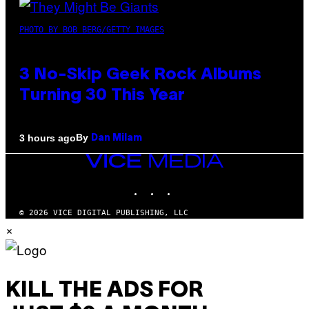
PHOTO BY BOB BERG/GETTY IMAGES
3 No-Skip Geek Rock Albums
Turning 30 This Year
By
3 hours ago
Dan Milam
VICE
MEDIA
INSTAGRAM
TIKTOK
YOUTUBE
© 2026 VICE DIGITAL PUBLISHING, LLC
×
KILL THE ADS FOR