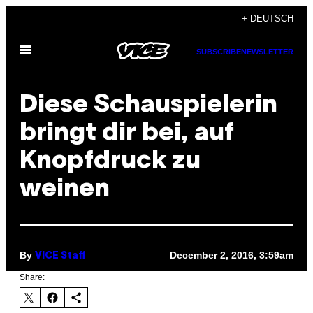
Skip
+ DEUTSCH
to
Open
content
SUBSCRIBE
NEWSLETTER
Menu
Diese Schauspielerin
bringt dir bei, auf
Knopfdruck zu
weinen
By
December 2, 2016, 3:59am
VICE Staff
Share: