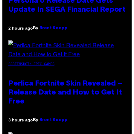
Persona 6 Release Date Gets
Update In SEGA Financial Report
By
2 hours ago
Brent Koepp
SCREENSHOT: EPIC GAMES
Perlica Fortnite Skin Revealed –
Release Date and How to Get It
Free
By
3 hours ago
Brent Koepp