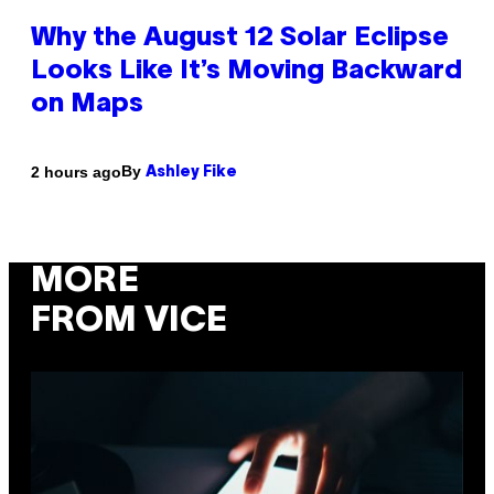
Why the August 12 Solar Eclipse
Looks Like It’s Moving Backward
on Maps
By
2 hours ago
Ashley Fike
MORE
FROM VICE