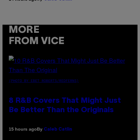
MORE
FROM VICE
(PHOTO BY EBET ROBERTS/REDFERNS)
8 R&B Covers That Might Just
Be Better Than the Originals
By
15 hours ago
Caleb Catlin