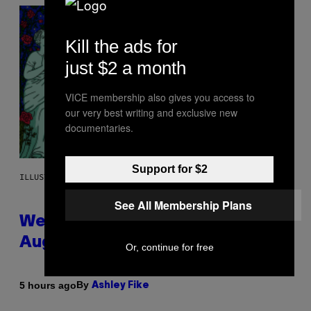
Kill the ads for
just $2 a month
VICE membership also gives you access to
our very best writing and exclusive new
documentaries.
Support for $2
ILLUSTRATION BY REESA
See All Membership Plans
Weekly Horoscope: August 9-
August 15
Or, continue for free
By
5 hours ago
Ashley Fike