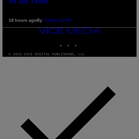
of All Time
By
18 hours ago
Caleb Catlin
VICE
MEDIA
INSTAGRAM
TIKTOK
YOUTUBE
© 2026 VICE DIGITAL PUBLISHING, LLC