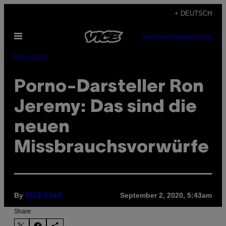
Skip
+ DEUTSCH
to
Open
content
SUBSCRIBE
NEWSLETTER
Menu
Menschen
Porno-Darsteller Ron
Jeremy: Das sind die
neuen
Missbrauchsvorwürfe
By
September 2, 2020, 5:43am
VICE Staff
Share: