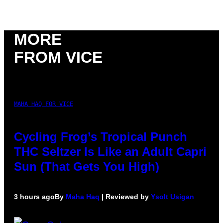
MORE
FROM VICE
MAHA HAQ FOR VICE
Cycling Frog’s Tropical Punch
THC Seltzer Is Like an Adult Capri
Sun (That Gets You High)
3 hours ago
By
Maha Haq
| Reviewed by
Ysolt Usigan