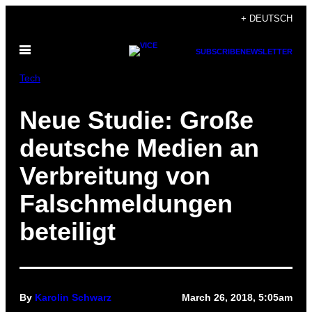
Skip
+ DEUTSCH
to
Open
content
SUBSCRIBE
NEWSLETTER
Menu
Tech
Neue Studie: Große
deutsche Medien an
Verbreitung von
Falschmeldungen
beteiligt
By
Karolin Schwarz
March 26, 2018, 5:05am