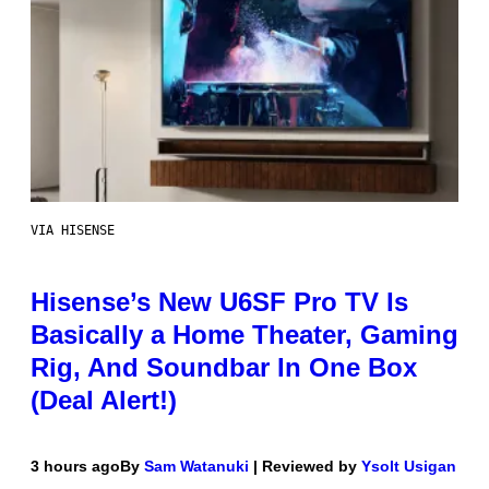
VIA HISENSE
Hisense’s New U6SF Pro TV Is
Basically a Home Theater, Gaming
Rig, And Soundbar In One Box
(Deal Alert!)
3 hours ago
By
Sam Watanuki
| Reviewed by
Ysolt Usigan