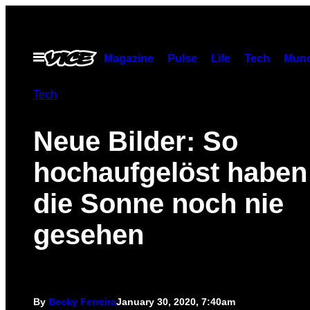
Skip
to
content
Open
Magazine
Pulse
Life
Tech
Munc
Menu
Tech
Neue Bilder: So
hochaufgelöst haben
die Sonne noch nie
gesehen
By
Becky Ferreira
January 30, 2020, 7:40am