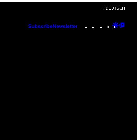
+ DEUTSCH
Instagram
TikTok
YouTube
Google
Googl
Subscribe
Newsletter
Discover
Top
Posts