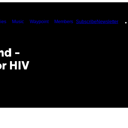
ies
Music
Waypoint
Members
Subscribe
Newsletter
nd -
or HIV