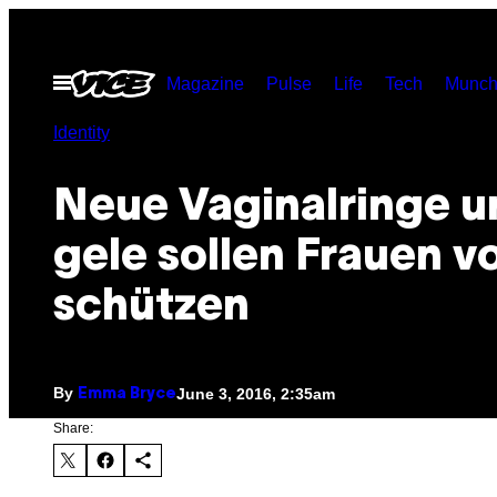
Skip
to
Open
Magazine
Pulse
Life
Tech
Munch
content
Menu
Identity
Neue Vaginalringe u
gele sollen Frauen v
schützen
By
June 3, 2016, 2:35am
Emma Bryce
Share: