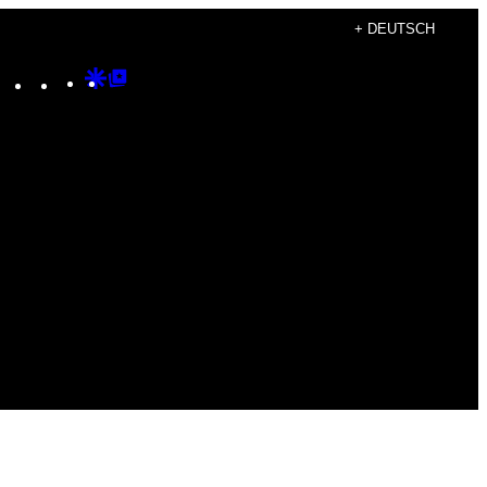
+ DEUTSCH
Instagram
TikTok
YouTube
Google
Google
Discover
Top
Posts