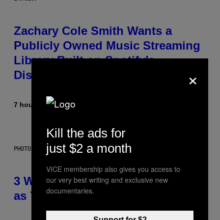
Zachary Cole Smith Wants a
Publicly Owned Music Streaming
Library Built on Spotify’s
×
Dismantled Bones
7 hours ago
By
Lauren Boisvert
Kill the ads for
just $2 a month
PHOTO ILLUSTRATION BY IAN WALDIE/GETTY IMAGES
VICE membership also gives you access to
3 Ways Your Music Taste Changes
our very best writing and exclusive new
documentaries.
as You Get Older
Support for $2