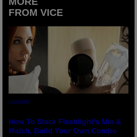
MORE
FROM VICE
FLESHLIGHT
How To Stack Fleshlight’s Mix &
Match, Build Your Own Combo