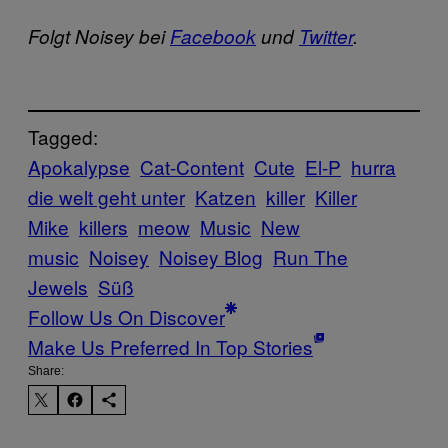
Folgt Noisey bei
Facebook
und
Twitter
.
Tagged:
Apokalypse
Cat-Content
Cute
El-P
hurra
die welt geht unter
Katzen
killer
Killer
Mike
killers
meow
Music
New
music
Noisey
Noisey Blog
Run The
Jewels
Süß
Follow Us On Discover
Make Us Preferred In Top Stories
Share: