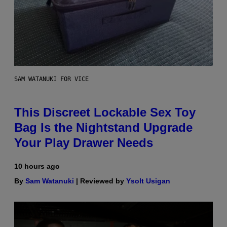
SAM WATANUKI FOR VICE
This Discreet Lockable Sex Toy
Bag Is the Nightstand Upgrade
Your Play Drawer Needs
10 hours ago
By
Sam Watanuki
| Reviewed by
Ysolt Usigan