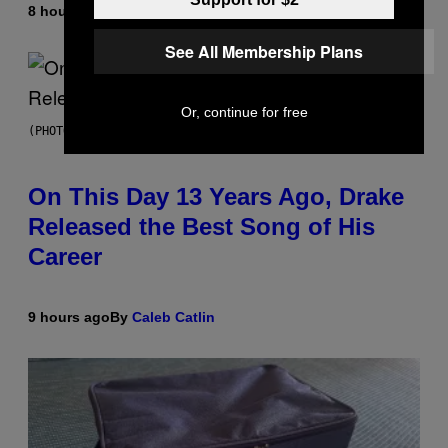
8 hours ago
By
Dan Milam
See All Membership Plans
Or, continue for free
(PHOTO BY GARY GERSHOFF/WIREIMAGE)
On This Day 13 Years Ago, Drake
Released the Best Song of His
Career
9 hours ago
By
Caleb Catlin