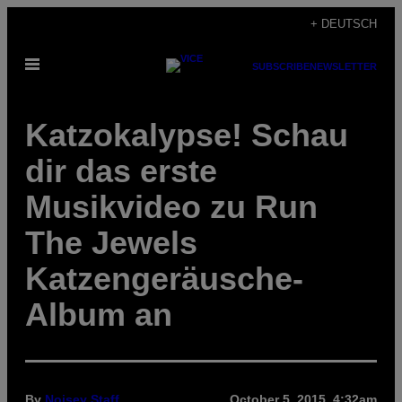
Skip
+ DEUTSCH
to
Open
content
SUBSCRIBE
NEWSLETTER
Menu
Katzokalypse! Schau
dir das erste
Musikvideo zu Run
The Jewels
Katzengeräusche-
Album an
By
Noisey Staff
October 5, 2015, 4:32am