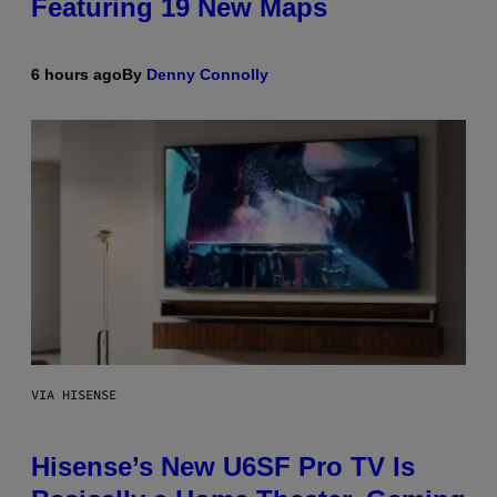
Featuring 19 New Maps
6 hours ago
By
Denny Connolly
VIA HISENSE
Hisense’s New U6SF Pro TV Is