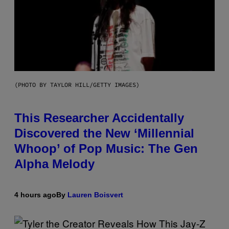
(PHOTO BY TAYLOR HILL/GETTY IMAGES)
This Researcher Accidentally
Discovered the New ‘Millennial
Whoop’ of Pop Music: The Gen
Alpha Melody
4 hours ago
By
Lauren Boisvert