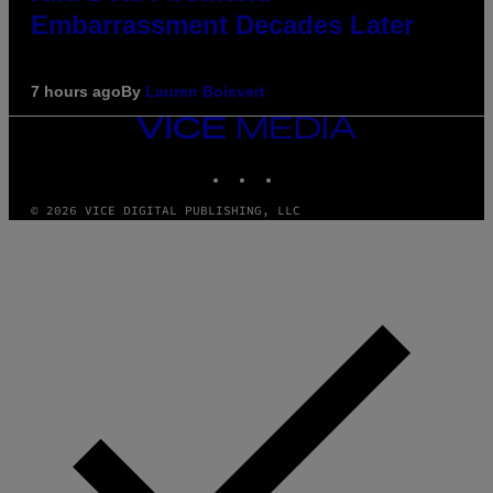
Embarrassment Decades Later
7 hours ago
By
Lauren Boisvert
VICE
MEDIA
INSTAGRAM
TIKTOK
YOUTUBE
© 2026 VICE DIGITAL PUBLISHING, LLC