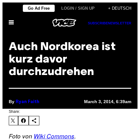
Skip
Go Ad Free
LOGIN / SIGN UP
+ DEUTSCH
to
Open
content
SUBSCRIBE
NEWSLETTER
Menu
Auch Nordkorea ist
kurz davor
durchzudrehen
By
March 3, 2014, 6:39am
Ryan Faith
Share:
Foto von
Wiki Commons
.