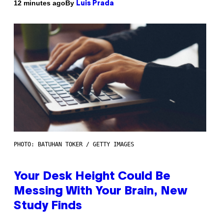
By
12 minutes ago
Luis Prada
PHOTO: BATUHAN TOKER / GETTY IMAGES
Your Desk Height Could Be
Messing With Your Brain, New
Study Finds