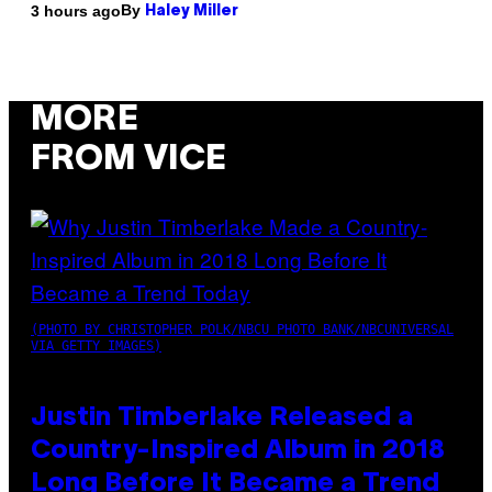
By
3 hours ago
Haley Miller
MORE
FROM VICE
(PHOTO BY CHRISTOPHER POLK/NBCU PHOTO BANK/NBCUNIVERSAL
VIA GETTY IMAGES)
Justin Timberlake Released a
Country-Inspired Album in 2018
Long Before It Became a Trend