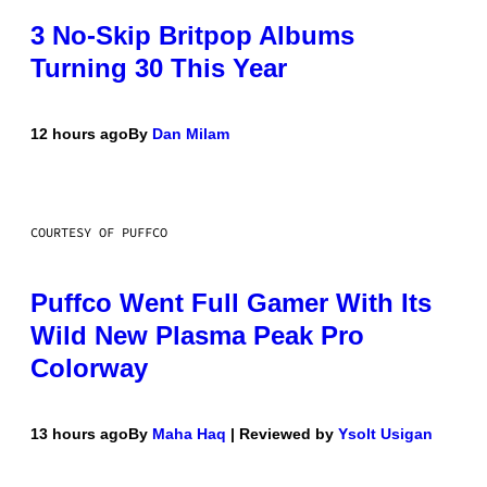
3 No-Skip Britpop Albums
Turning 30 This Year
12 hours ago
By
Dan Milam
COURTESY OF PUFFCO
Puffco Went Full Gamer With Its
Wild New Plasma Peak Pro
Colorway
13 hours ago
By
Maha Haq
| Reviewed by
Ysolt Usigan