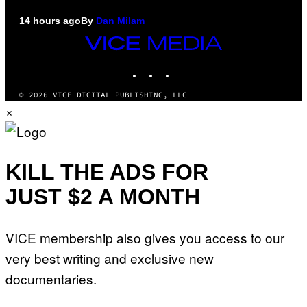
14 hours ago
By
Dan Milam
VICE
MEDIA
INSTAGRAM
TIKTOK
YOUTUBE
© 2026 VICE DIGITAL PUBLISHING, LLC
×
KILL THE ADS FOR
JUST $2 A MONTH
VICE membership also gives you access to our
very best writing and exclusive new
documentaries.