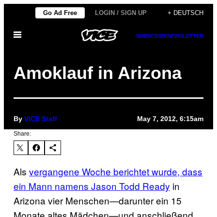
Skip
Go Ad Free
LOGIN / SIGN UP
+ DEUTSCH
to
Open
content
SUBSCRIBE
NEWSLETTER
Menu
Amoklauf in Arizona
By
VICE Staff
May 7, 2012, 6:15am
Share:
Als
vergangene Woche berichtet wurde, dass
ein Mann namens Jason Todd Ready
in
Arizona vier Menschen—darunter ein 15
Monate altes Mädchen—und anschließend