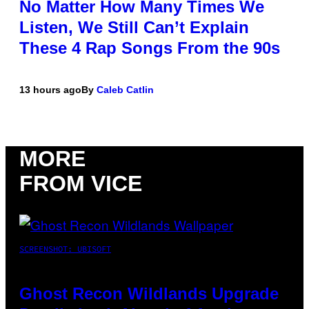
No Matter How Many Times We
Listen, We Still Can’t Explain
These 4 Rap Songs From the 90s
13 hours ago
By
Caleb Catlin
MORE
FROM VICE
SCREENSHOT: UBISOFT
Ghost Recon Wildlands Upgrade