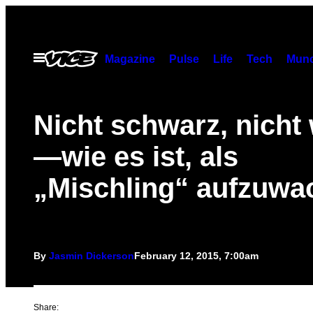
Skip
to
content
Open
Magazine
Pulse
Life
Tech
Munc
Menu
Nicht schwarz, nicht
—wie es ist, als
„Mischling“ aufzuwa
By
Jasmin Dickerson
February 12, 2015, 7:00am
Share: