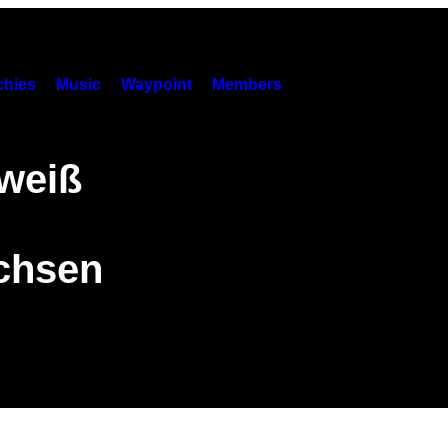
hies
Music
Waypoint
Members
 weiß
chsen