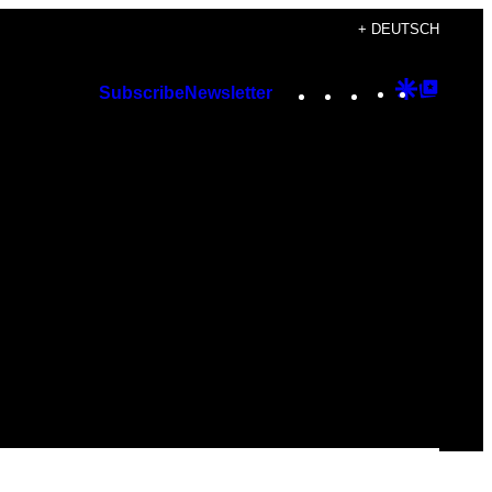
+ DEUTSCH
Instagram
TikTok
YouTube
Google
Googl
Subscribe
Newsletter
Discover
Top
Posts