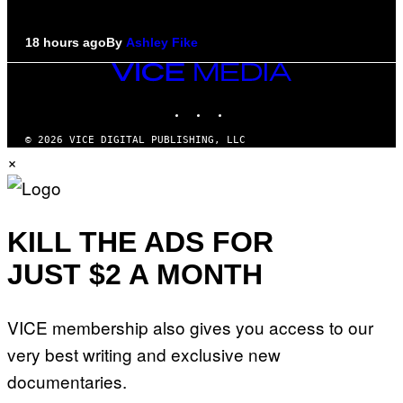
18 hours ago
By
Ashley Fike
VICE
MEDIA
INSTAGRAM
TIKTOK
YOUTUBE
© 2026 VICE DIGITAL PUBLISHING, LLC
×
KILL THE ADS FOR
JUST $2 A MONTH
VICE membership also gives you access to our
very best writing and exclusive new
documentaries.