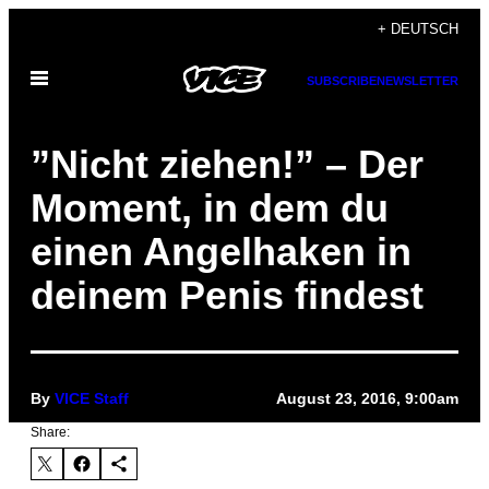
Skip
+ DEUTSCH
to
Open
content
SUBSCRIBE
NEWSLETTER
Menu
​”Nicht ziehen!” – Der
Moment, in dem du
einen Angelhaken in
deinem Penis findest
By
VICE Staff
August 23, 2016, 9:00am
Share: