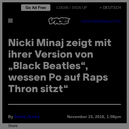
Skip
Go Ad Free
LOGIN / SIGN UP
+ DEUTSCH
to
Open
content
SUBSCRIBE
NEWSLETTER
Menu
Nicki Minaj zeigt mit
ihrer Version von
„Black Beatles“,
wessen Po auf Raps
Thron sitzt“
By
November 15, 2016, 1:08pm
Daisy Jones
Share: