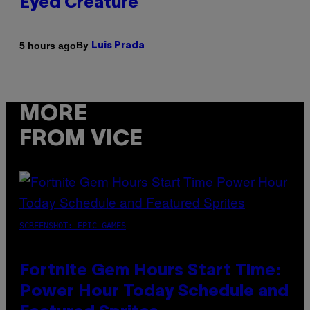
Eyed Creature
By
5 hours ago
Luis Prada
MORE
FROM VICE
SCREENSHOT: EPIC GAMES
Fortnite Gem Hours Start Time:
Power Hour Today Schedule and