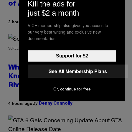
Kill the ads for
of All Time
just $2 a month
By
2 hours ago
Caleb Catlin
VICE membership also gives you access to
our very best writing and exclusive new
documentaries.
SCREENSHOT: NETEASE
Support for $2
Who Is The Hood? Everything To
See All Membership Plans
Know About The Newest Marvel
Rivals Character
Or, continue for free
By
4 hours ago
Denny Connolly