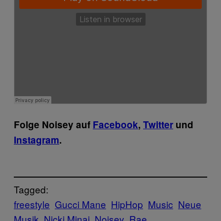
Folge Noisey auf
Facebook
,
Twitter
und
Instagram
.
Tagged:
freestyle
Gucci Mane
HipHop
Music
Neue
Musik
Nicki Minaj
Noisey
Rae