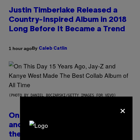
Justin Timberlake Released a
Country-Inspired Album in 2018
Long Before It Became a Trend
By
1 hour ago
Caleb Catlin
(PHOTO BY DANIEL BOCZARSKI/GETTY IMAGES FOR VEVO)
×
On This Day 15 Years Ago, Jay-Z
and Kanye West Dropped One of
the Best Collaborative Albums