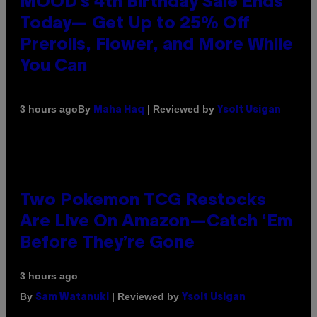
MOOD’s 4th Birthday Sale Ends
Today— Get Up to 25% Off
Prerolls, Flower, and More While
You Can
By
| Reviewed by
3 hours ago
Maha Haq
Ysolt Usigan
Two Pokemon TCG Restocks
Are Live On Amazon—Catch ‘Em
Before They’re Gone
3 hours ago
By
| Reviewed by
Sam Watanuki
Ysolt Usigan