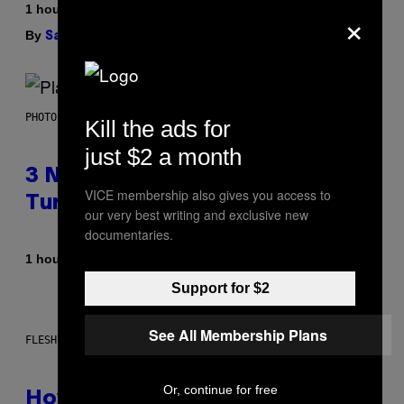
×
1 hour ago
By
| Reviewed by
Sam Watanuki
Ysolt Usigan
PHOTO BY SCOTT GRIES/GETTY IMAGES
Kill the ads for
just $2 a month
3 No-Skip Pop-Punk Albums
VICE membership also gives you access to
Turning 20 This Year
our very best writing and exclusive new
documentaries.
By
1 hour ago
Dan Milam
Support for $2
See All Membership Plans
FLESHLIGHT
Or, continue for free
How To Stack Fleshlight’s Mix &