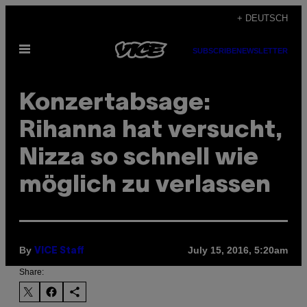
Skip
+ DEUTSCH
to
Open
content
SUBSCRIBE
NEWSLETTER
Menu
Konzertabsage:
Rihanna hat versucht,
Nizza so schnell wie
möglich zu verlassen
By
July 15, 2016, 5:20am
VICE Staff
Share: