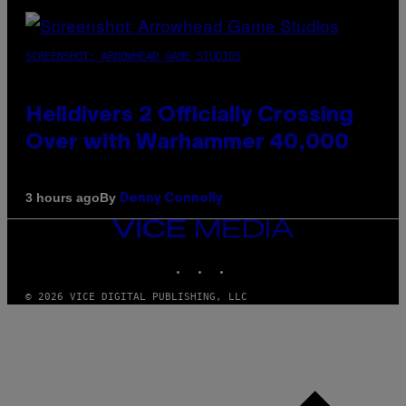
SCREENSHOT: ARROWHEAD GAME STUDIOS
Helldivers 2 Officially Crossing
Over with Warhammer 40,000
By
3 hours ago
Denny Connolly
VICE
MEDIA
INSTAGRAM
TIKTOK
YOUTUBE
© 2026 VICE DIGITAL PUBLISHING, LLC