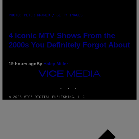
PHOTO: PETER KRAMER / GETTY IMAGES
4 Iconic MTV Shows From the
2000s You Definitely Forgot About
19 hours ago
By
Haley Miller
VICE
MEDIA
INSTAGRAM
TIKTOK
YOUTUBE
© 2026 VICE DIGITAL PUBLISHING, LLC