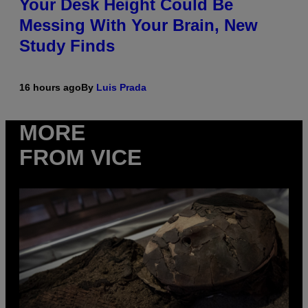
Your Desk Height Could Be
Messing With Your Brain, New
Study Finds
16 hours ago
By
Luis Prada
MORE
FROM VICE