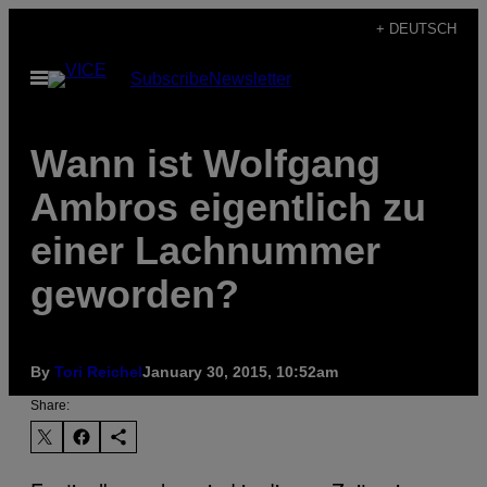
Skip
+ DEUTSCH
to
Open
Subscribe
Newsletter
content
Menu
Wann ist Wolfgang
Ambros eigentlich zu
einer Lachnummer
geworden?
By
Tori Reichel
January 30, 2015, 10:52am
Share: