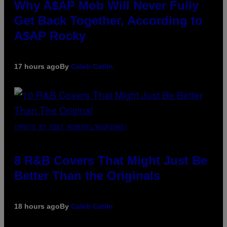
Why A$AP Mob Will Never Fully
Get Back Together, According to
A$AP Rocky
17 hours ago
By
Caleb Catlin
(PHOTO BY EBET ROBERTS/REDFERNS)
8 R&B Covers That Might Just Be
Better Than the Originals
18 hours ago
By
Caleb Catlin