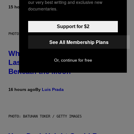
our very best writing and exclusive new
15 hours ago
By
Caleb Catlin
documentaries.
Support for $2
PHOTO: NASA; DR PIXEL / GETTY IMAGES
See All Membership Plans
Why NASA Wants to Send a
Or, continue for free
Laser-Powered Drone Into Caves
Beneath the Moon
16 hours ago
By
Luis Prada
PHOTO: BATUHAN TOKER / GETTY IMAGES