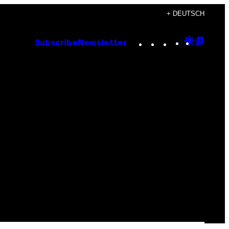
+ DEUTSCH
Instagram
TikTok
YouTube
Google
Goog
Subscribe
Newsletter
Discove
Top
Posts