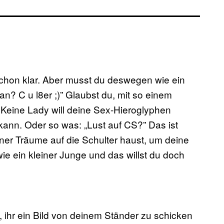
schon klar. Aber musst du deswegen wie ein
an? C u l8er ;)” Glaubst du, mit so einem
n? Keine Lady will deine Sex-Hieroglyphen
kann. Oder so was: „Lust auf CS?” Das ist
er Träume auf die Schulter haust, um deine
ie ein kleiner Junge und das willst du doch
e, ihr ein Bild von deinem Ständer zu schicken