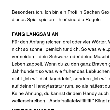
Besonders ich. Ich bin ein Profi in Sachen Se
dieses Spiel spielen—hier sind die Regeln:
FANG LANGSAM AN
Für den Anfang reichen drei oder vier Wörter. W
nicht so schnell peinlich für dich. So was wie
vermeiden—dein Schwanz oder deine Muschi ist
Leben zappelt. Wenn du zu den ganz Braven gehö
Jahrhundert so was wie früher das Lebkuchenh
nicht „Ich will dich knuddeln”, sondern „Ich wi
auf deiner Handytastatur rum, so als hättest du
Keine Ahnung, du kannst dir dein Handy auch a
weiterschreiben. „Asdafnaifateiwfffffffff.” Klingt 