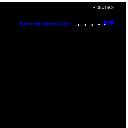
+ DEUTSCH
Instagram
TikTok
YouTube
Google
Goog
Subscribe
Newsletter
Discove
Top
Posts