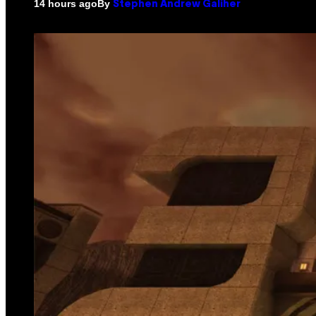
By
14 hours ago
Stephen Andrew Galiher