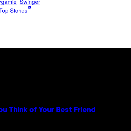
ygamie
Swinger
Top Stories
u Think of Your Best Friend