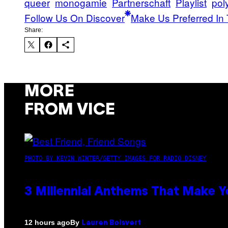
queer
monogamie
Partnerschaft
Playlist
pol
Follow Us On Discover
Make Us Preferred In 
Share:
MORE
FROM VICE
PHOTO BY KEVIN WINTER/GETTY IMAGES FOR RADIO DISNEY
3 Millennial Anthems That Make Yo
By
12 hours ago
Lauren Boisvert