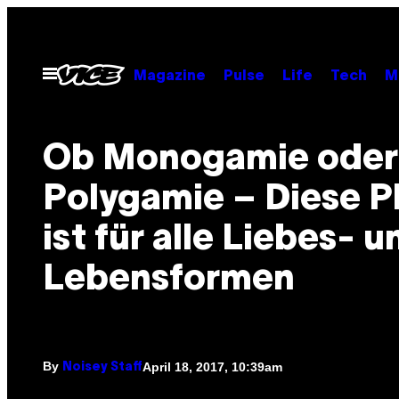
Skip
to
content
Open
Magazine
Pulse
Life
Tech
M
Menu
Ob Monogamie oder
Polygamie – Diese Pl
ist für alle Liebes- u
Lebensformen
By
April 18, 2017, 10:39am
Noisey Staff