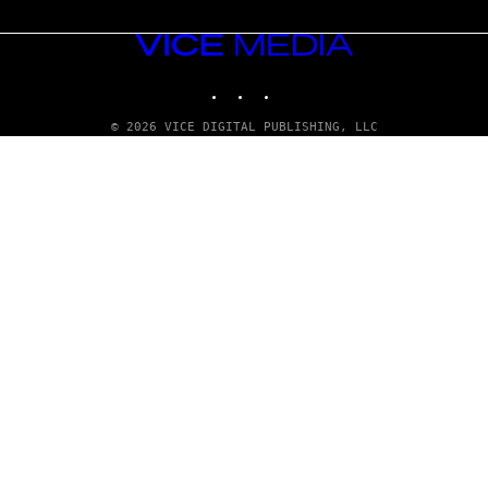
VICE
MEDIA
INSTAGRAM
TIKTOK
YOUTUBE
© 2026 VICE DIGITAL PUBLISHING, LLC