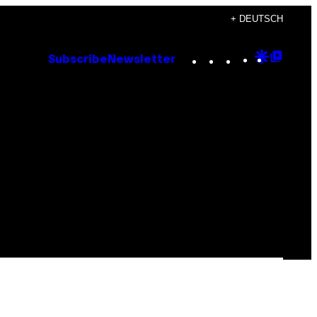
+ DEUTSCH
Instagram
TikTok
YouTube
Google
Goog
Subscribe
Newsletter
Discove
Top
Posts