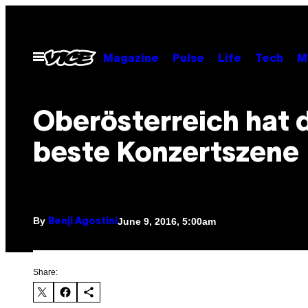
Skip
to
content
Open
Magazine
Pulse
Life
Tech
M
Menu
Oberösterreich hat 
beste Konzertszene
By
June 9, 2016, 5:00am
Benji Agostini
Share: