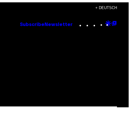
+ DEUTSCH
Instagram
TikTok
YouTube
Google
Goog
Subscribe
Newsletter
Discove
Top
Posts