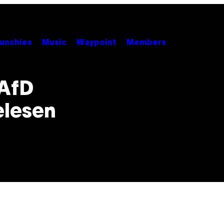
unchies
Music
Waypoint
Members
 AfD
elesen