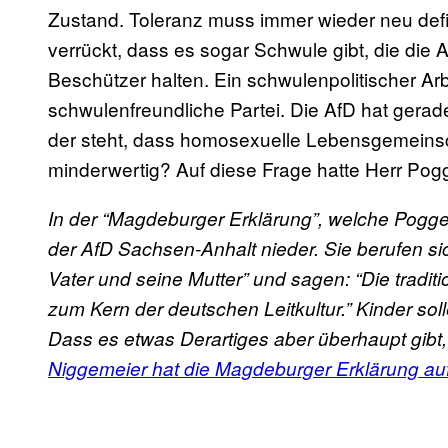
Zustand. Toleranz muss immer wieder neu defi
verrückt, dass es sogar Schwule gibt, die die Af
Beschützer halten. Ein schwulenpolitischer Ar
schwulenfreundliche Partei. Die AfD hat gerade 
der steht, dass homosexuelle Lebensgemeinscha
minderwertig? Auf diese Frage hatte Herr Pogg
In der “Magdeburger Erklärung”, welche Poggenb
der AfD Sachsen-Anhalt nieder. Sie berufen si
Vater und seine Mutter” und sagen: “Die traditio
zum Kern der deutschen Leitkultur.” Kinder sol
Dass es etwas Derartiges aber überhaupt gibt,
Niggemeier hat die Magdeburger Erklärung auf