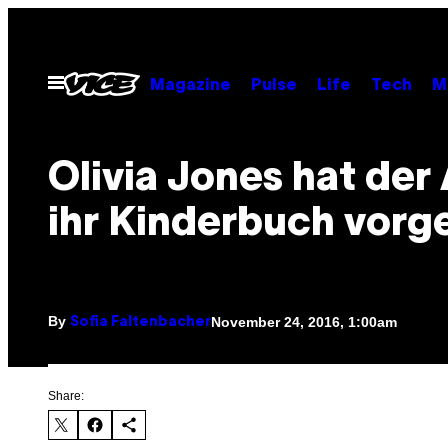
Skip
to
content
Open
Magazine
Pulse
Life
Tech
M
Menu
Olivia Jones hat der
ihr Kinderbuch vorg
By
November 24, 2016, 1:00am
Sofia Faltenbacher
Share: