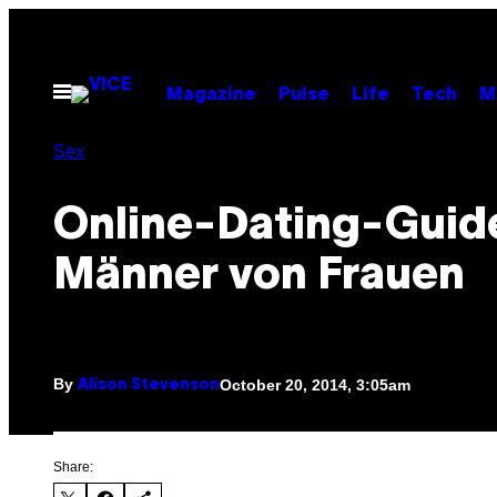
Skip
to
content
Open
Magazine
Pulse
Life
Tech
M
Menu
Sex
Online-Dating-Guide
Männer von Frauen
By
October 20, 2014, 3:05am
Alison Stevenson
Share: