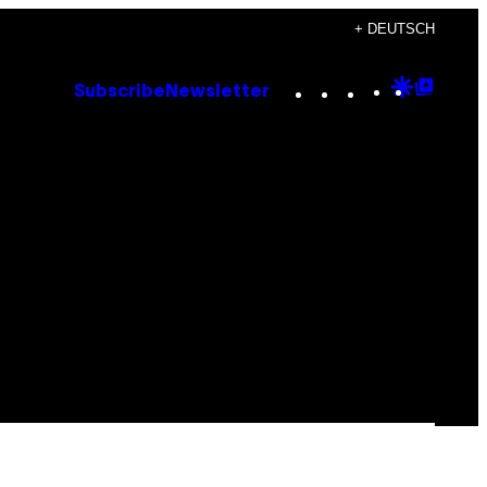
+ DEUTSCH
Instagram
TikTok
YouTube
Google
Goog
Subscribe
Newsletter
Discove
Top
Posts