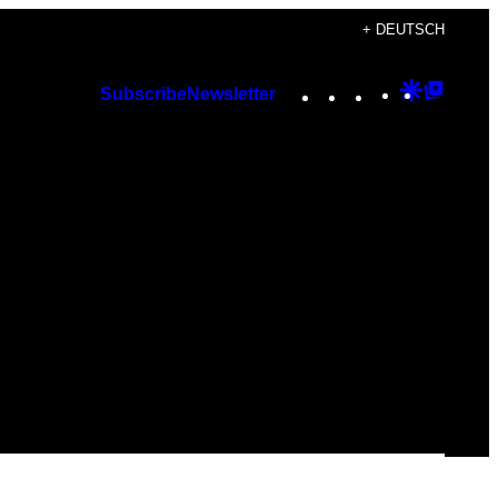
+ DEUTSCH
Instagram
TikTok
YouTube
Google
Googl
Subscribe
Newsletter
Discover
Top
Posts