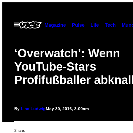
Skip
to
content
Open
Magazine
Pulse
Life
Tech
Munc
Menu
‘Overwatch’: Wenn
YouTube-Stars
Profifußballer abknal
By
Lisa Ludwig
May 30, 2016, 3:00am
Share: