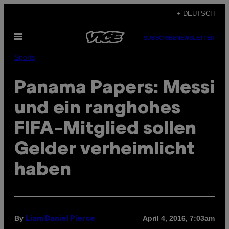
Skip
+ DEUTSCH
to
Open
content
SUBSCRIBE
NEWSLETTER
Menu
Sports
Panama Papers: Messi
und ein ranghohes
FIFA-Mitglied sollen
Gelder verheimlicht
haben
By
April 4, 2016, 7:03am
Liam Daniel Pierce