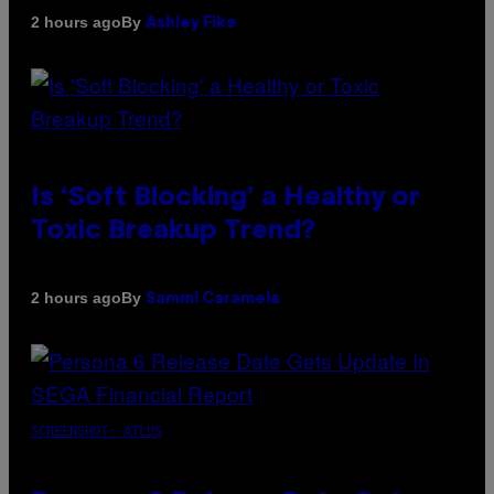
By
2 hours ago
Ashley Fike
Is ‘Soft Blocking’ a Healthy or
Toxic Breakup Trend?
By
2 hours ago
Sammi Caramela
SCREENSHOT: ATLUS