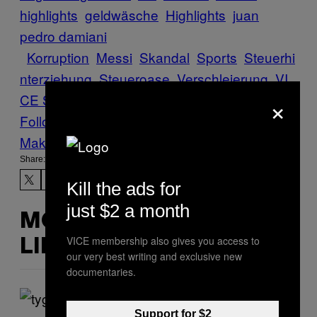
highlights
geldwäsche
Highlights
juan
pedro damiani​
Korruption
Messi
Skandal
Sports
Steuerhi
nterziehung
Steueroase
Verschleierung
VI
×
CE Sports
Follow Us On Discover
Make Us Preferred In Top Stories
Share:
Kill the ads for
just $2 a month
MORE
VICE membership also gives you access to
LIKE THIS
our very best writing and exclusive new
documentaries.
Support for $2