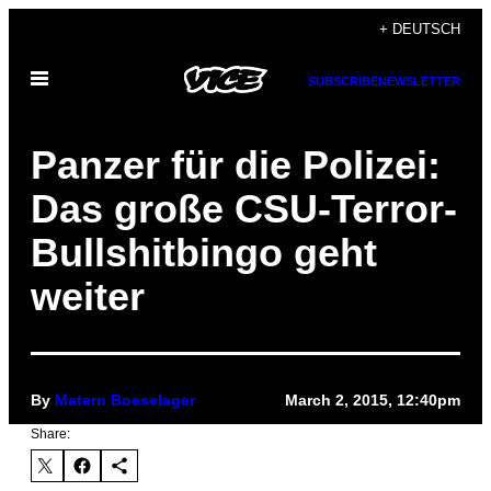
Skip
+ DEUTSCH
to
Open
content
SUBSCRIBE
NEWSLETTER
Menu
Panzer für die Polizei:
Das große CSU-Terror-
Bullshitbingo geht
weiter
By
Matern Boeselager
March 2, 2015, 12:40pm
Share: