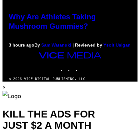
Why Are Athletes Taking
Mushroom Gummies?
3 hours ago
By
Sam Watanuki
| Reviewed by
Ysolt Usigan
VICE
MEDIA
INSTAGRAM
TIKTOK
YOUTUBE
© 2026 VICE DIGITAL PUBLISHING, LLC
×
KILL THE ADS FOR
JUST $2 A MONTH