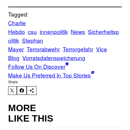
Tagged:
Charlie
Hebdo
csu
innenpolitik
News
Sicherheitsp
olitik
Stephan
Mayer
Terrorabwehr
Terrorgefahr
Vice
Blog
Vorratsdatenspeicherung
Follow Us On Discover
Make Us Preferred In Top Stories
Share:
MORE
LIKE THIS