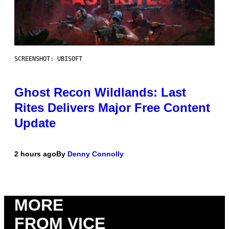
SCREENSHOT: UBISOFT
Ghost Recon Wildlands: Last
Rites Delivers Major Free Content
Update
2 hours ago
By
Denny Connolly
MORE
FROM VICE