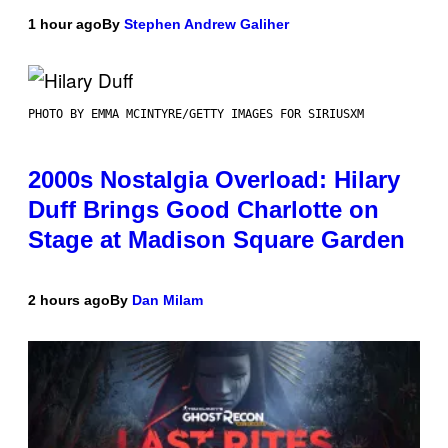
1 hour ago
By
Stephen Andrew Galiher
PHOTO BY EMMA MCINTYRE/GETTY IMAGES FOR SIRIUSXM
2000s Nostalgia Overload: Hilary
Duff Brings Good Charlotte on
Stage at Madison Square Garden
2 hours ago
By
Dan Milam