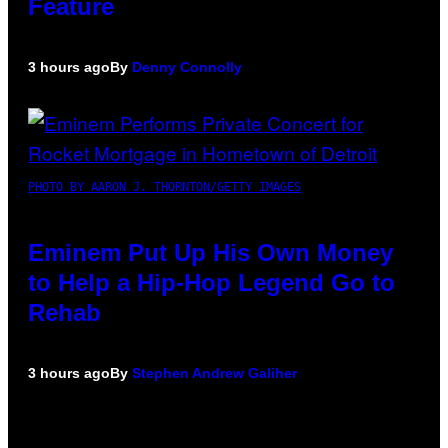
Feature
3 hours ago
By
Denny Connolly
PHOTO BY AARON J. THORNTON/GETTY IMAGES
Eminem Put Up His Own Money
to Help a Hip-Hop Legend Go to
Rehab
3 hours ago
By
Stephen Andrew Galiher