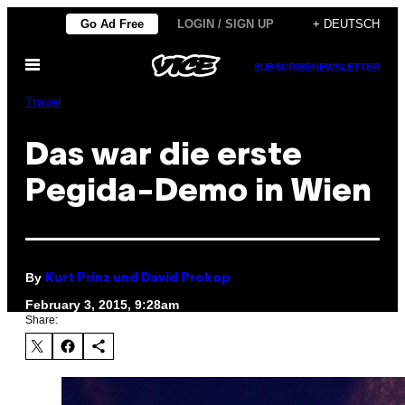
Skip
Go Ad Free
LOGIN / SIGN UP
+ DEUTSCH
to
Open
content
SUBSCRIBE
NEWSLETTER
Menu
Travel
Das war die erste
Pegida-Demo in Wien
By
Kurt Prinz und David Prokop
February 3, 2015, 9:28am
Share: