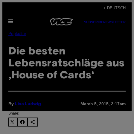
Skip
+ DEUTSCH
to
Open
content
SUBSCRIBE
NEWSLETTER
Menu
Popkultur
Die besten
Lebensratschläge aus
‚House of Cards‘
By
March 5, 2015, 2:17am
Lisa Ludwig
Share: