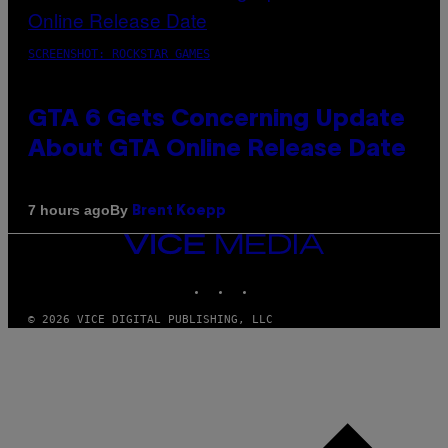
SCREENSHOT: ROCKSTAR GAMES
GTA 6 Gets Concerning Update
About GTA Online Release Date
By
7 hours ago
Brent Koepp
VICE
MEDIA
INSTAGRAM
TIKTOK
YOUTUBE
© 2026 VICE DIGITAL PUBLISHING, LLC