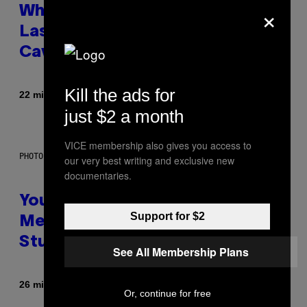
×
Why NASA Wants to Send a
Laser-Powered Drone Into
Caves Beneath the Moon
Kill the ads for
By
22 minutes ago
Luis Prada
just $2 a month
VICE membership also gives you access to
PHOTO: BATUHAN TOKER / GETTY IMAGES
our very best writing and exclusive new
documentaries.
Your Desk Height Could Be
Support for $2
Messing With Your Brain, New
Study Finds
See All Membership Plans
By
26 minutes ago
Luis Prada
Or, continue for free