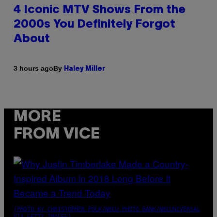
4 Iconic MTV Shows From the
2000s You Definitely Forgot
About
By
3 hours ago
Haley Miller
MORE
FROM VICE
(PHOTO BY CHRISTOPHER POLK/NBCU PHOTO BANK/NBCUNIVERSAL
VIA GETTY IMAGES)