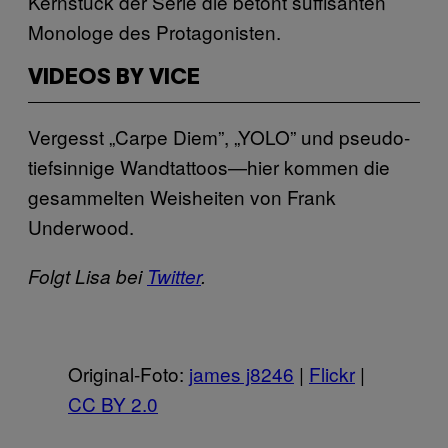
Kernstück der Serie die betont süffisanten
Monologe des Protagonisten.
VIDEOS BY VICE
Vergesst „Carpe Diem”, „YOLO” und pseudo-
tiefsinnige Wandtattoos—hier kommen die
gesammelten Weisheiten von Frank
Underwood.
Folgt Lisa bei
Twitter
.
Original-Foto:
james j8246
|
Flickr
|
CC BY 2.0