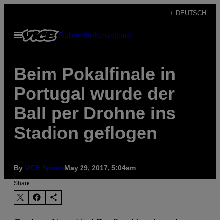
Skip
+ DEUTSCH
to
Open
Subscribe
Newsletter
content
Menu
Beim Pokalfinale in
Portugal wurde der
Ball per Drohne ins
Stadion geflogen
By
VICE Sports
May 29, 2017, 5:04am
Share: