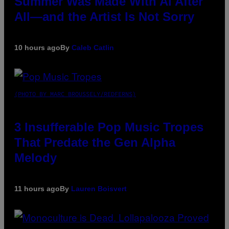
Summer Was Made With AI After
All—and the Artist Is Not Sorry
10 hours ago
By
Caleb Catlin
(PHOTO BY MARC BROUSSELY/REDFERNS)
3 Insufferable Pop Music Tropes
That Predate the Gen Alpha
Melody
11 hours ago
By
Lauren Boisvert