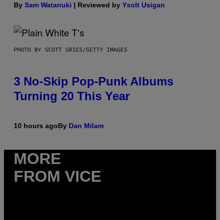
By
Sam Watanuki
| Reviewed by
Ysolt Usigan
PHOTO BY SCOTT GRIES/GETTY IMAGES
3 No-Skip Pop-Punk Albums
Turning 20 This Year
10 hours ago
By
Dan Milam
MORE
FROM VICE