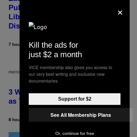
×
Publicly Owned Music Streaming
Library Built on Spotify’s
Dismantled Bones
Kill the ads for
7 hours ago
By
Lauren Boisvert
just $2 a month
VICE membership also gives you access to
PHOTO ILLUSTRATION BY IAN WALDIE/GETTY IMAGES
our very best writing and exclusive new
documentaries.
3 Ways Your Music Taste Changes
Support for $2
as You Get Older
See All Membership Plans
8 hours ago
By
Dan Milam
Or, continue for free