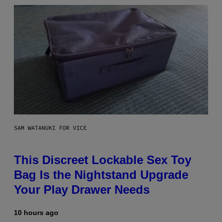
SAM WATANUKI FOR VICE
This Discreet Lockable Sex Toy
Bag Is the Nightstand Upgrade
Your Play Drawer Needs
10 hours ago