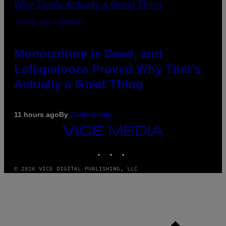
(PHOTO VIA T-MOBILE)
Monoculture is Dead, and
Lollapalooza Proved Why That’s
Actually a Great Thing
11 hours ago
By
Caleb Catlin
VICE
MEDIA
INSTAGRAM
TIKTOK
YOUTUBE
© 2026 VICE DIGITAL PUBLISHING, LLC