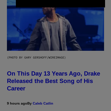
(PHOTO BY GARY GERSHOFF/WIREIMAGE)
On This Day 13 Years Ago, Drake
Released the Best Song of His
Career
9 hours ago
By
Caleb Catlin